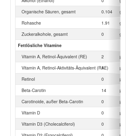
Alkohol (Ethanol)
0
g
Organische Säuren, gesamt
0.104
g
Rohasche
1.91
g
Zuckeralkohole, gesamt
0
g
Fettlösliche Vitamine
Vitamin A, Retinol-Äquivalent (RE)
2
µg
Vitamin A, Retinol-Aktivitäts-Äquivalent (RAE)
1
µg
Retinol
0
µg
Beta‑Carotin
14
µg
Carotinoide, außer Beta-Carotin
0
µg
Vitamin D
0
µg
Vitamin D3 (Cholecalciferol)
0
µg
Vitamin D2 (Ergocalciferol)
0
µg