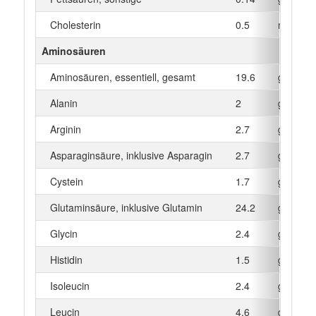
Cholesterin
0.5
mg
Aminosäuren
Aminosäuren, essentiell, gesamt
19.6
g
Alanin
2
g
Arginin
2.7
g
Asparaginsäure, inklusive Asparagin
2.7
g
Cystein
1.7
g
Glutaminsäure, inklusive Glutamin
24.2
g
Glycin
2.4
g
Histidin
1.5
g
Isoleucin
2.4
g
Leucin
4.6
g