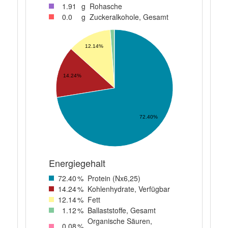
1
.91
g
Rohasche
0
.0
g
Zuckeralkohole, Gesamt
12.14%
14.24%
72.40%
Energiegehalt
72
.40
%
Protein (Nx6,25)
14
.24
%
Kohlenhydrate, Verfügbar
12
.14
%
Fett
1
.12
%
Ballaststoffe, Gesamt
Organische Säuren,
0
.08
%