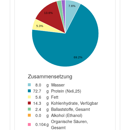
7.6%
13.6%
5.3%
69.2%
Zusammensetzung
8
.0
g
Wasser
72
.7
g
Protein (Nx6,25)
5
.6
g
Fett
14
.3
g
Kohlenhydrate, Verfügbar
2
.4
g
Ballaststoffe, Gesamt
0
.0
g
Alkohol (Ethanol)
Organische Säuren,
0
.104
g
Gesamt