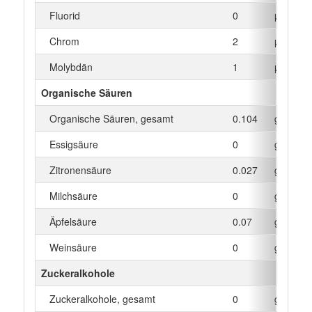
Fluorid
0
µg
Chrom
2
µg
Molybdän
1
µg
Organische Säuren
Organische Säuren, gesamt
0.104
g
Essigsäure
0
g
Zitronensäure
0.027
g
Milchsäure
0
g
Äpfelsäure
0.07
g
Weinsäure
0
g
Zuckeralkohole
Zuckeralkohole, gesamt
0
g