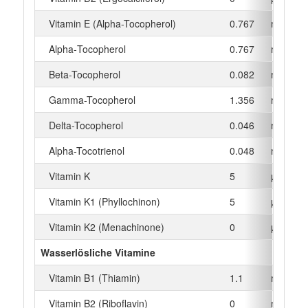
Vitamin E (Alpha-Tocopherol)
0.767
mg
Alpha‑Tocopherol
0.767
mg
Beta-Tocopherol
0.082
mg
Gamma-Tocopherol
1.356
mg
Delta-Tocopherol
0.046
mg
Alpha-Tocotrienol
0.048
mg
Vitamin K
5
µg
Vitamin K1 (Phyllochinon)
5
µg
Vitamin K2 (Menachinone)
0
µg
Wasserlösliche Vitamine
Vitamin B1 (Thiamin)
1.1
mg
Vitamin B2 (Riboflavin)
0
mg