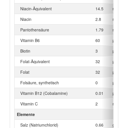
Niacin-Äquivalent
14.5
mg
Niacin
2.8
mg
Pantothensäure
1.79
mg
Vitamin B6
60
µg
Biotin
3
µg
Folat-Äquivalent
32
µg
Folat
32
µg
Folsäure, synthetisch
0
µg
Vitamin B12 (Cobalamine)
0.01
µg
Vitamin C
2
mg
Elemente
Salz (Natriumchlorid)
0.66
g