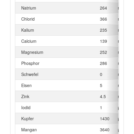
Natrium
264
mg
Chlorid
366
mg
Kalium
235
mg
Calcium
139
mg
Magnesium
252
mg
Phosphor
286
mg
Schwefel
0
mg
Eisen
5
mg
Zink
4.5
mg
Iodid
1
µg
Kupfer
1430
µg
Mangan
3640
µg