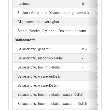
Lactose
0
g
Zucker (Mono- und Disaccharide), gesamt
14.3
g
Oligosaccharide, verfügbar
-
g
Stärke (Stärke, Glykogen, Dextrine), gesamt
0
g
Ballaststoffe
Ballaststoffe, gesamt
2.4
g
Ballaststoffe, niedermolekular
-
g
Ballaststoffe, hochmolekular
-
g
Ballaststoffe, wasserunlöslich
-
g
Ballaststoffe, wasserlöslich
-
g
Ballaststoffe, hochmolekular, wasserlöslich
-
g
Ballaststoffe, hochmolekular, wasserunlöslich
-
g