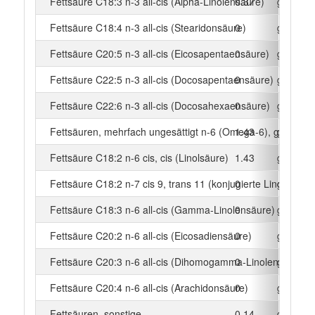
Fettsäure C18:3 n-3 all-cis (Alpha-Linolensäure)
0.37
g
Fettsäure C18:4 n-3 all-cis (Stearidonsäure)
0
g
Fettsäure C20:5 n-3 all-cis (Eicosapentaensäure)
0
g
Fettsäure C22:5 n-3 all-cis (Docosapentaensäure)
0
g
Fettsäure C22:6 n-3 all-cis (Docosahexaensäure)
0
g
Fettsäuren, mehrfach ungesättigt n-6 (Omega-6), gesamt
1.43
g
Fettsäure C18:2 n-6 cis, cis (Linolsäure)
1.43
g
Fettsäure C18:2 n-7 cis 9, trans 11 (konjugierte Linolsäure)
0
g
Fettsäure C18:3 n-6 all-cis (Gamma-Linolensäure)
0
g
Fettsäure C20:2 n-6 all-cis (Eicosadiensäure)
0
g
Fettsäure C20:3 n-6 all-cis (Dihomogamma-Linolensäure)
0
g
Fettsäure C20:4 n-6 all-cis (Arachidonsäure)
0
g
Fettsäuren, sonstige
0.14
g