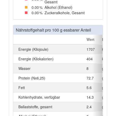
Gesamt
0
.00
%
Alkohol (Ethanol)
0
.00
%
Zuckeralkohole, Gesamt
Nährstoffgehalt pro 100 g essbarer Anteil
Wert
Einheit
Energie (Kilojoule)
1707
kJ
Energie (Kilokalorien)
404
kcal
Wasser
8
g
Protein (Nx6,25)
72.7
g
Fett
5.6
g
Kohlenhydrate, verfügbar
14.3
g
Ballaststoffe, gesamt
2.4
g