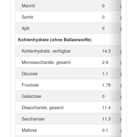
Mannit
0
g
Sorbit
0
g
Xylit
0
g
Kohlenhydrate (ohne Ballaststoffe)
Kohlenhydrate, verfügbar
14.3
g
Monosaccharide, gesamt
2.9
g
Glucose
1.1
g
Fructose
1.78
g
Galactose
0
g
Disaccharide, gesamt
11.4
g
Saccharose
11.3
g
Maltose
0.1
g