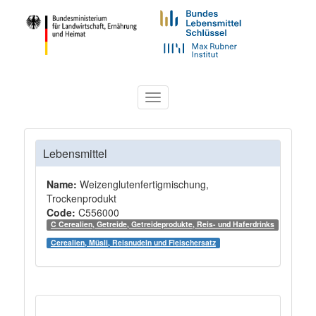
Toggle
navigation
Lebensmittel
Name:
Weizenglutenfertigmischung,
Trockenprodukt
Code:
C556000
C Cerealien, Getreide, Getreideprodukte, Reis- und Haferdrinks
Cerealien, Müsli, Reisnudeln und Fleischersatz