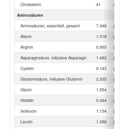
Cholesterin
41
mg
Aminosäuren
Aminosäuren, essentiell, gesamt
7.348
g
Alanin
1.018
g
Arginin
0.955
g
Asparaginsäure, inklusive Asparagin
1.482
g
Cystein
0.143
g
Glutaminsäure, inklusive Glutamin
2.205
g
Glycin
1.554
g
Histidin
0.464
g
Isoleucin
1.134
g
Leucin
1.286
g