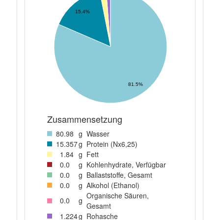
15.4%
81.5%
Zusammensetzung
80
.98
g
Wasser
15
.357
g
Protein (Nx6,25)
1
.84
g
Fett
0
.0
g
Kohlenhydrate, Verfügbar
0
.0
g
Ballaststoffe, Gesamt
0
.0
g
Alkohol (Ethanol)
Organische Säuren,
0
.0
g
Gesamt
1
.224
g
Rohasche