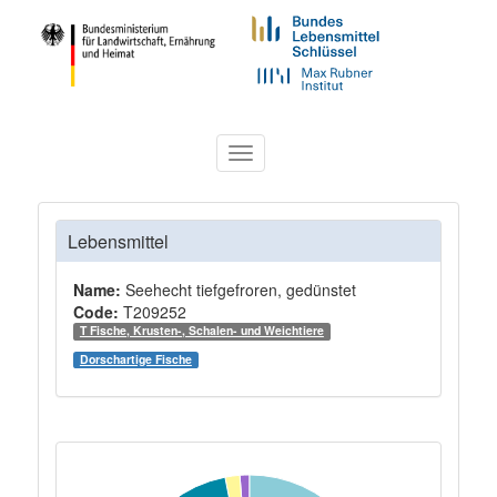
Toggle
navigation
Lebensmittel
Name:
Seehecht tiefgefroren, gedünstet
Code:
T209252
T Fische, Krusten-, Schalen- und Weichtiere
Dorschartige Fische