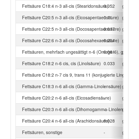
Fettsäure C18:4 n-3 all-cis (Stearidonsäure)
0.052
g
Fettsäure C20:5 n-3 all-cis (Eicosapentaensäure)
0.11
g
Fettsäure C22:5 n-3 all-cis (Docosapentaensäure)
0.017
g
Fettsäure C22:6 n-3 all-cis (Docosahexaensäure)
0.204
g
Fettsäuren, mehrfach ungesättigt n-6 (Omega-6), gesamt
0.061
g
Fettsäure C18:2 n-6 cis, cis (Linolsäure)
0.033
g
Fettsäure C18:2 n-7 cis 9, trans 11 (konjugierte Linolsäure)
-
g
Fettsäure C18:3 n-6 all-cis (Gamma-Linolensäure)
-
g
Fettsäure C20:2 n-6 all-cis (Eicosadiensäure)
-
g
Fettsäure C20:3 n-6 all-cis (Dihomogamma-Linolensäure)
-
g
Fettsäure C20:4 n-6 all-cis (Arachidonsäure)
0.028
g
Fettsäuren, sonstige
-
g