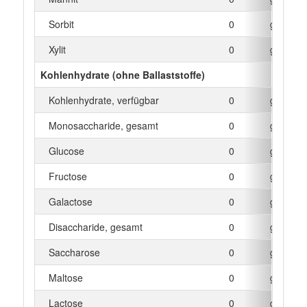
Sorbit
0
g
Xylit
0
g
Kohlenhydrate (ohne Ballaststoffe)
Kohlenhydrate, verfügbar
0
g
Monosaccharide, gesamt
0
g
Glucose
0
g
Fructose
0
g
Galactose
0
g
Disaccharide, gesamt
0
g
Saccharose
0
g
Maltose
0
g
Lactose
0
g