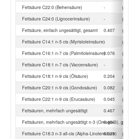
Fettsäure C22:0 (Behensäure)
-
g
Fettsäure C24:0 (Lignocerinsäure)
-
g
Fettsäure, einfach ungesättigt, gesamt
0.407
g
Fettsäure C14:1 n-5 cis (Myristoleinsäure)
-
g
Fettsäure C16:1 n-7 cis (Palmitoleinsäure)
0.076
g
Fettsäure C18:1 n-7 cis (Vaccensäure)
-
g
Fettsäure C18:1 n-9 cis (Ölsäure)
0.204
g
Fettsäure C20:1 n-9 cis (Gondosäure)
0.082
g
Fettsäure C22:1 n-9 cis (Erucasäure)
0.045
g
Fettsäuren, mehrfach ungesättigt
0.467
g
Fettsäuren, mehrfach ungesättigt n-3 (Omega-3), gesamt
0.406
g
Fettsäure C18:3 n-3 all-cis (Alpha-Linolensäure)
0.023
g