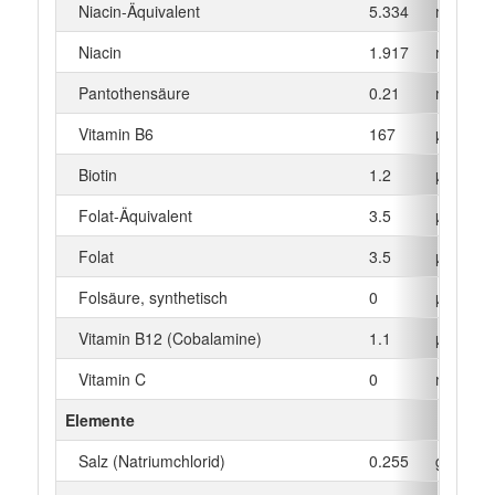
Niacin-Äquivalent
5.334
mg
Niacin
1.917
mg
Pantothensäure
0.21
mg
Vitamin B6
167
µg
Biotin
1.2
µg
Folat-Äquivalent
3.5
µg
Folat
3.5
µg
Folsäure, synthetisch
0
µg
Vitamin B12 (Cobalamine)
1.1
µg
Vitamin C
0
mg
Elemente
Salz (Natriumchlorid)
0.255
g