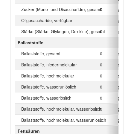
Zucker (Mono- und Disaccharide), gesamt
0
g
Oligosaccharide, verfügbar
-
g
Stärke (Stärke, Glykogen, Dextrine), gesamt
0
g
Ballaststoffe
Ballaststoffe, gesamt
0
g
Ballaststoffe, niedermolekular
0
g
Ballaststoffe, hochmolekular
0
g
Ballaststoffe, wasserunlöslich
0
g
Ballaststoffe, wasserlöslich
0
g
Ballaststoffe, hochmolekular, wasserlöslich
0
g
Ballaststoffe, hochmolekular, wasserunlöslich
0
g
Fettsäuren