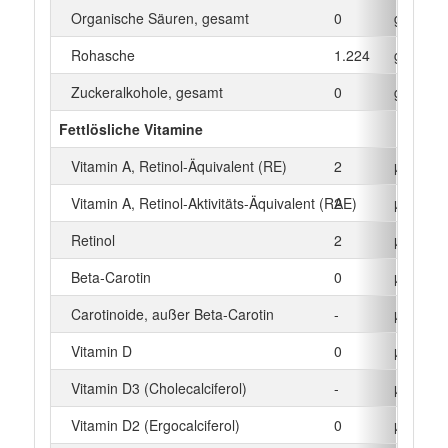
Organische Säuren, gesamt
0
g
Rohasche
1.224
g
Zuckeralkohole, gesamt
0
g
Fettlösliche Vitamine
Vitamin A, Retinol-Äquivalent (RE)
2
µg
Vitamin A, Retinol-Aktivitäts-Äquivalent (RAE)
2
µg
Retinol
2
µg
Beta‑Carotin
0
µg
Carotinoide, außer Beta-Carotin
-
µg
Vitamin D
0
µg
Vitamin D3 (Cholecalciferol)
-
µg
Vitamin D2 (Ergocalciferol)
0
µg