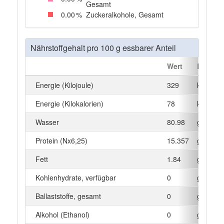
Gesamt
0
.00
%
Zuckeralkohole, Gesamt
Nährstoffgehalt pro 100 g essbarer Anteil
Wert
Einheit
Energie (Kilojoule)
329
kJ
Energie (Kilokalorien)
78
kcal
Wasser
80.98
g
Protein (Nx6,25)
15.357
g
Fett
1.84
g
Kohlenhydrate, verfügbar
0
g
Ballaststoffe, gesamt
0
g
Alkohol (Ethanol)
0
g