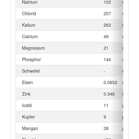
Natrium
102
mg
Chlorid
257
mg
Kalium
262
mg
Calcium
49
mg
Magnesium
21
mg
Phosphor
144
mg
Schwefel
-
mg
Eisen
0.0652
mg
Zink
0.346
mg
Iodid
11
µg
Kupfer
9
µg
Mangan
38
µg