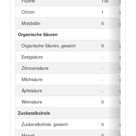
Fluorid
136
µg
Chrom
1
µg
Molybdän
0
µg
Organische Säuren
Organische Säuren, gesamt
0
g
Essigsäure
-
g
Zitronensäure
-
g
Milchsäure
-
g
Äpfelsäure
-
g
Weinsäure
0
g
Zuckeralkohole
Zuckeralkohole, gesamt
0
g
Mannit
0
g