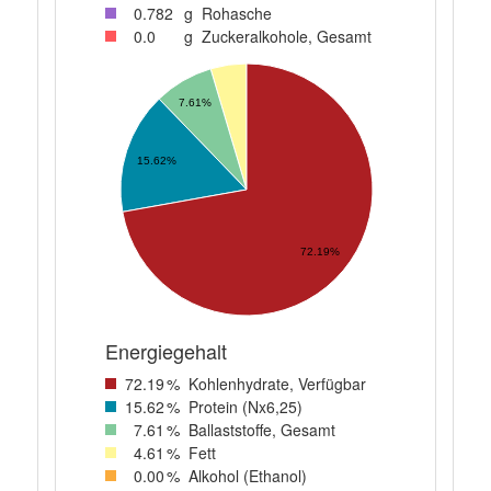
0
.782
g
Rohasche
0
.0
g
Zuckeralkohole, Gesamt
7.61%
15.62%
72.19%
Energiegehalt
72
.19
%
Kohlenhydrate, Verfügbar
15
.62
%
Protein (Nx6,25)
7
.61
%
Ballaststoffe, Gesamt
4
.61
%
Fett
0
.00
%
Alkohol (Ethanol)