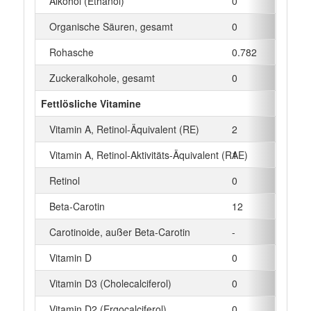
Alkohol (Ethanol)
0
g
Organische Säuren, gesamt
0
g
Rohasche
0.782
g
Zuckeralkohole, gesamt
0
g
Fettlösliche Vitamine
Vitamin A, Retinol-Äquivalent (RE)
2
µg
Vitamin A, Retinol-Aktivitäts-Äquivalent (RAE)
1
µg
Retinol
0
µg
Beta‑Carotin
12
µg
Carotinoide, außer Beta-Carotin
-
µg
Vitamin D
0
µg
Vitamin D3 (Cholecalciferol)
0
µg
Vitamin D2 (Ergocalciferol)
0
µg