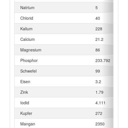
Natrium
5
mg
Chlorid
40
mg
Kalium
228
mg
Calcium
21.2
mg
Magnesium
86
mg
Phosphor
233.792
mg
Schwefel
99
mg
Eisen
3.2
mg
Zink
1.79
mg
Iodid
4.111
µg
Kupfer
272
µg
Mangan
2350
µg