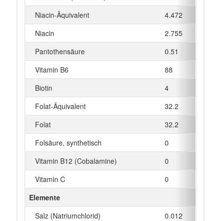
Niacin-Äquivalent
4.472
mg
Niacin
2.755
mg
Pantothensäure
0.51
mg
Vitamin B6
88
µg
Biotin
4
µg
Folat-Äquivalent
32.2
µg
Folat
32.2
µg
Folsäure, synthetisch
0
µg
Vitamin B12 (Cobalamine)
0
µg
Vitamin C
0
mg
Elemente
Salz (Natriumchlorid)
0.012
g