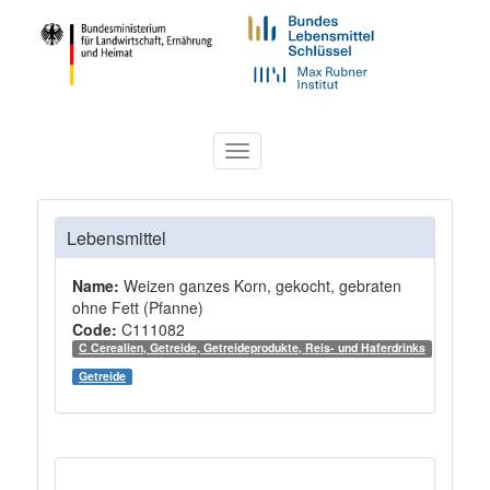
Toggle
navigation
Lebensmittel
Name:
Weizen ganzes Korn, gekocht, gebraten
ohne Fett (Pfanne)
Code:
C111082
C Cerealien, Getreide, Getreideprodukte, Reis- und Haferdrinks
Getreide