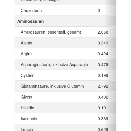
Cholesterin
0
mg
Aminosäuren
Aminosäuren, essentiell, gesamt
2.858
g
Alanin
0.349
g
Arginin
0.424
g
Asparaginsäure, inklusive Asparagin
0.479
g
Cystein
0.199
g
Glutaminsäure, inklusive Glutamin
2.792
g
Glycin
0.492
g
Histidin
0.191
g
Isoleucin
0.369
g
Leucin
0.629
g