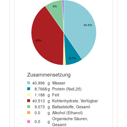
9%
40.5%
40%
8.7%
Zusammensetzung
40
.996
g
Wasser
8
.7668
g
Protein (Nx6,25)
1
.188
g
Fett
40
.513
g
Kohlenhydrate, Verfügbar
9
.073
g
Ballaststoffe, Gesamt
0
.0
g
Alkohol (Ethanol)
Organische Säuren,
0
.0
g
Gesamt