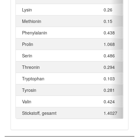
Lysin
0.26
g
Methionin
0.15
g
Phenylalanin
0.438
g
Prolin
1.068
g
Serin
0.486
g
Threonin
0.294
g
Tryptophan
0.103
g
Tyrosin
0.281
g
Valin
0.424
g
Stickstoff, gesamt
1.4027
g