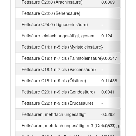
Fettsäure C20:0 (Arachinsäure)
0.0069
g
Fettsäure C22:0 (Behensäure)
-
g
Fettsäure C24:0 (Lignocerinsäure)
-
g
Fettsäure, einfach ungesättigt, gesamt
0.124
g
Fettsäure C14:1 n-5 cis (Myristoleinsäure)
-
g
Fettsäure C16:1 n-7 cis (Palmitoleinsäure)
0.00547
g
Fettsäure C18:1 n-7 cis (Vaccensäure)
-
g
Fettsäure C18:1 n-9 cis (Ölsäure)
0.11438
g
Fettsäure C20:1 n-9 cis (Gondosäure)
0.0041
g
Fettsäure C22:1 n-9 cis (Erucasäure)
-
g
Fettsäuren, mehrfach ungesättigt
0.5292
g
Fettsäuren, mehrfach ungesättigt n-3 (Omega-3), gesamt
0.0333
g