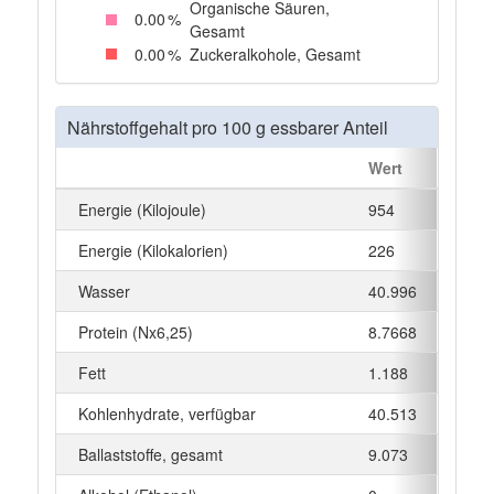
Organische Säuren,
0
.00
%
Gesamt
0
.00
%
Zuckeralkohole, Gesamt
Nährstoffgehalt pro 100 g essbarer Anteil
Wert
Einhei
Energie (Kilojoule)
954
kJ
Energie (Kilokalorien)
226
kcal
Wasser
40.996
g
Protein (Nx6,25)
8.7668
g
Fett
1.188
g
Kohlenhydrate, verfügbar
40.513
g
Ballaststoffe, gesamt
9.073
g