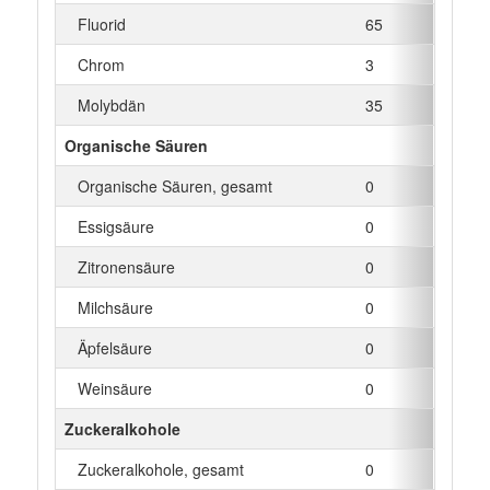
Fluorid
65
µg
Chrom
3
µg
Molybdän
35
µg
Organische Säuren
Organische Säuren, gesamt
0
g
Essigsäure
0
g
Zitronensäure
0
g
Milchsäure
0
g
Äpfelsäure
0
g
Weinsäure
0
g
Zuckeralkohole
Zuckeralkohole, gesamt
0
g