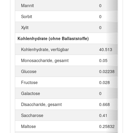
Mannit
0
g
Sorbit
0
g
Xylit
0
g
Kohlenhydrate (ohne Ballaststoffe)
Kohlenhydrate, verfügbar
40.513
g
Monosaccharide, gesamt
0.05
g
Glucose
0.02238
g
Fructose
0.028
g
Galactose
0
g
Disaccharide, gesamt
0.668
g
Saccharose
0.41
g
Maltose
0.25832
g