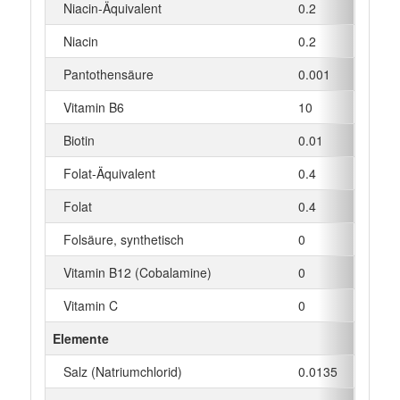
Niacin-Äquivalent
0.2
mg
Niacin
0.2
mg
Pantothensäure
0.001
mg
Vitamin B6
10
µg
Biotin
0.01
µg
Folat-Äquivalent
0.4
µg
Folat
0.4
µg
Folsäure, synthetisch
0
µg
Vitamin B12 (Cobalamine)
0
µg
Vitamin C
0
mg
Elemente
Salz (Natriumchlorid)
0.0135
g