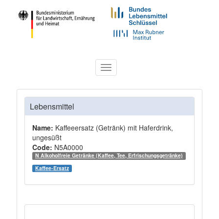
Toggle
navigation
Lebensmittel
Name:
Kaffeeersatz (Getränk) mit Haferdrink,
ungesüßt
Code:
N5A0000
N Alkoholfreie Getränke (Kaffee, Tee, Erfrischungsgetränke)
Kaffee-Ersatz