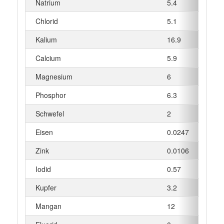
Natrium
5.4
mg
Chlorid
5.1
mg
Kalium
16.9
mg
Calcium
5.9
mg
Magnesium
6
mg
Phosphor
6.3
mg
Schwefel
2
mg
Eisen
0.0247
mg
Zink
0.0106
mg
Iodid
0.57
µg
Kupfer
3.2
µg
Mangan
12
µg