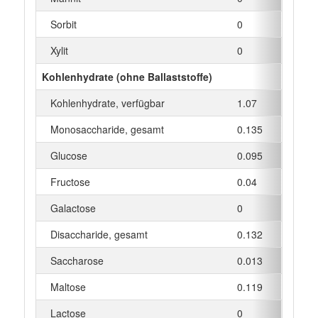
Sorbit
0
g
Xylit
0
g
Kohlenhydrate (ohne Ballaststoffe)
Kohlenhydrate, verfügbar
1.07
g
Monosaccharide, gesamt
0.135
g
Glucose
0.095
g
Fructose
0.04
g
Galactose
0
g
Disaccharide, gesamt
0.132
g
Saccharose
0.013
g
Maltose
0.119
g
Lactose
0
g