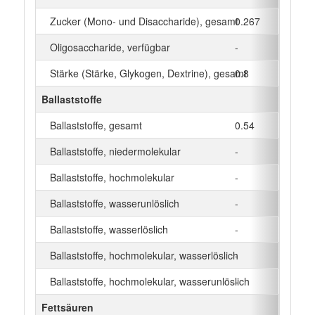
Zucker (Mono- und Disaccharide), gesamt
0.267
g
Oligosaccharide, verfügbar
-
g
Stärke (Stärke, Glykogen, Dextrine), gesamt
0.8
g
Ballaststoffe
Ballaststoffe, gesamt
0.54
g
Ballaststoffe, niedermolekular
-
g
Ballaststoffe, hochmolekular
-
g
Ballaststoffe, wasserunlöslich
-
g
Ballaststoffe, wasserlöslich
-
g
Ballaststoffe, hochmolekular, wasserlöslich
-
g
Ballaststoffe, hochmolekular, wasserunlöslich
-
g
Fettsäuren