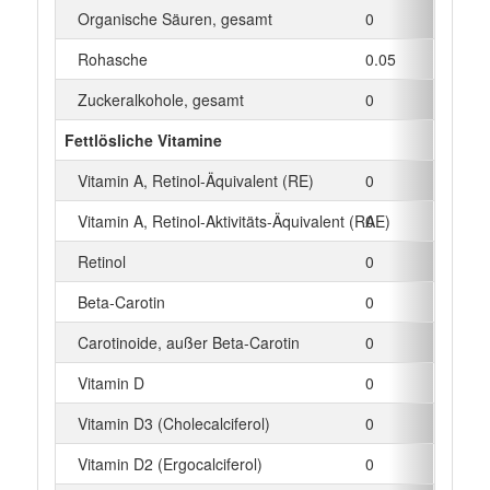
Organische Säuren, gesamt
0
g
Rohasche
0.05
g
Zuckeralkohole, gesamt
0
g
Fettlösliche Vitamine
Vitamin A, Retinol-Äquivalent (RE)
0
µg
Vitamin A, Retinol-Aktivitäts-Äquivalent (RAE)
0
µg
Retinol
0
µg
Beta‑Carotin
0
µg
Carotinoide, außer Beta-Carotin
0
µg
Vitamin D
0
µg
Vitamin D3 (Cholecalciferol)
0
µg
Vitamin D2 (Ergocalciferol)
0
µg