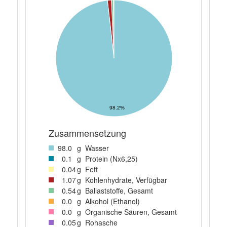
98.2%
Zusammensetzung
98
.0
g
Wasser
0
.1
g
Protein (Nx6,25)
0
.04
g
Fett
1
.07
g
Kohlenhydrate, Verfügbar
0
.54
g
Ballaststoffe, Gesamt
0
.0
g
Alkohol (Ethanol)
0
.0
g
Organische Säuren, Gesamt
0
.05
g
Rohasche