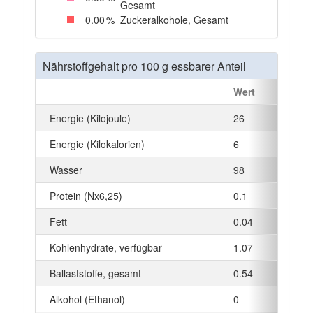
Gesamt
0
.00
%
Zuckeralkohole, Gesamt
Nährstoffgehalt pro 100 g essbarer Anteil
Wert
Einhei
Energie (Kilojoule)
26
kJ
Energie (Kilokalorien)
6
kcal
Wasser
98
g
Protein (Nx6,25)
0.1
g
Fett
0.04
g
Kohlenhydrate, verfügbar
1.07
g
Ballaststoffe, gesamt
0.54
g
Alkohol (Ethanol)
0
g