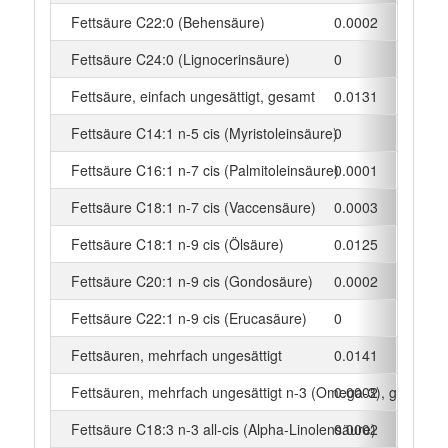
Fettsäure C22:0 (Behensäure)
0.0002
g
Fettsäure C24:0 (Lignocerinsäure)
0
g
Fettsäure, einfach ungesättigt, gesamt
0.0131
g
Fettsäure C14:1 n-5 cis (Myristoleinsäure)
0
g
Fettsäure C16:1 n-7 cis (Palmitoleinsäure)
0.0001
g
Fettsäure C18:1 n-7 cis (Vaccensäure)
0.0003
g
Fettsäure C18:1 n-9 cis (Ölsäure)
0.0125
g
Fettsäure C20:1 n-9 cis (Gondosäure)
0.0002
g
Fettsäure C22:1 n-9 cis (Erucasäure)
0
g
Fettsäuren, mehrfach ungesättigt
0.0141
g
Fettsäuren, mehrfach ungesättigt n-3 (Omega-3), gesamt
0.0002
g
Fettsäure C18:3 n-3 all-cis (Alpha-Linolensäure)
0.0002
g