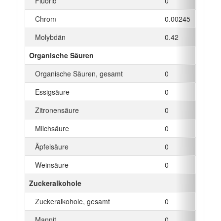
Fluorid
0
µg
Chrom
0.00245
µg
Molybdän
0.42
µg
Organische Säuren
Organische Säuren, gesamt
0
g
Essigsäure
0
g
Zitronensäure
0
g
Milchsäure
0
g
Äpfelsäure
0
g
Weinsäure
0
g
Zuckeralkohole
Zuckeralkohole, gesamt
0
g
Mannit
0
g