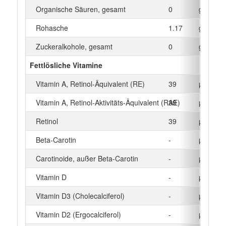
Organische Säuren, gesamt
0
g
Rohasche
1.17
g
Zuckeralkohole, gesamt
0
g
Fettlösliche Vitamine
Vitamin A, Retinol-Äquivalent (RE)
39
µg
Vitamin A, Retinol-Aktivitäts-Äquivalent (RAE)
39
µg
Retinol
39
µg
Beta‑Carotin
-
µg
Carotinoide, außer Beta-Carotin
-
µg
Vitamin D
-
µg
Vitamin D3 (Cholecalciferol)
-
µg
Vitamin D2 (Ergocalciferol)
-
µg