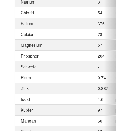
Natrium
31
mg
Chlorid
54
mg
Kalium
376
mg
Calcium
78
mg
Magnesium
57
mg
Phosphor
264
mg
Schwefel
-
mg
Eisen
0.741
mg
Zink
0.867
mg
Iodid
1.6
µg
Kupfer
97
µg
Mangan
60
µg