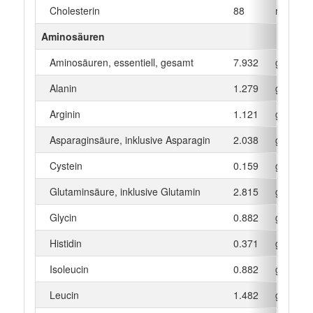
Cholesterin
88
mg
Aminosäuren
Aminosäuren, essentiell, gesamt
7.932
g
Alanin
1.279
g
Arginin
1.121
g
Asparaginsäure, inklusive Asparagin
2.038
g
Cystein
0.159
g
Glutaminsäure, inklusive Glutamin
2.815
g
Glycin
0.882
g
Histidin
0.371
g
Isoleucin
0.882
g
Leucin
1.482
g