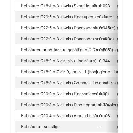
Fettsäure C18:4 n-3 all-cis (Stearidonsäure)
0.023
g
Fettsäure C20:5 n-3 all-cis (Eicosapentaensäure)
0.1
g
Fettsäure C22:5 n-3 all-cis (Docosapentaensäure)
0.045
g
Fettsäure C22:6 n-3 all-cis (Docosahexaensäure)
0.146
g
Fettsäuren, mehrfach ungesättigt n-6 (Omega-6), gesamt
0.505
g
Fettsäure C18:2 n-6 cis, cis (Linolsäure)
0.344
g
Fettsäure C18:2 n-7 cis 9, trans 11 (konjugierte Linolsäure)
-
g
Fettsäure C18:3 n-6 all-cis (Gamma-Linolensäure)
-
g
Fettsäure C20:2 n-6 all-cis (Eicosadiensäure)
0.021
g
Fettsäure C20:3 n-6 all-cis (Dihomogamma-Linolensäure)
0.034
g
Fettsäure C20:4 n-6 all-cis (Arachidonsäure)
0.106
g
Fettsäuren, sonstige
-
g