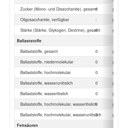
Zucker (Mono- und Disaccharide), gesamt
0
g
Oligosaccharide, verfügbar
-
g
Stärke (Stärke, Glykogen, Dextrine), gesamt
0
g
Ballaststoffe
Ballaststoffe, gesamt
0
g
Ballaststoffe, niedermolekular
0
g
Ballaststoffe, hochmolekular
0
g
Ballaststoffe, wasserunlöslich
0
g
Ballaststoffe, wasserlöslich
0
g
Ballaststoffe, hochmolekular, wasserlöslich
0
g
Ballaststoffe, hochmolekular, wasserunlöslich
0
g
Fettsäuren