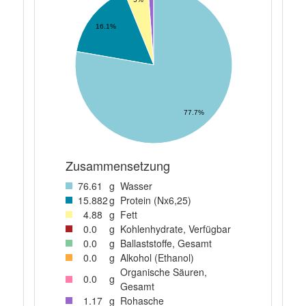
16.1%
77.7%
Zusammensetzung
76
.61
g
Wasser
15
.882
g
Protein (Nx6,25)
4
.88
g
Fett
0
.0
g
Kohlenhydrate, Verfügbar
0
.0
g
Ballaststoffe, Gesamt
0
.0
g
Alkohol (Ethanol)
Organische Säuren,
0
.0
g
Gesamt
1
.17
g
Rohasche