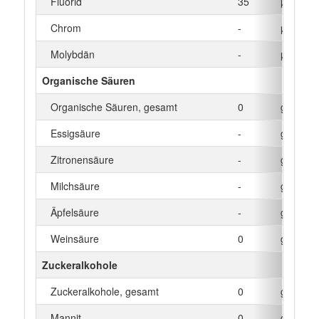
Fluorid
35
µg
Chrom
-
µg
Molybdän
-
µg
Organische Säuren
Organische Säuren, gesamt
0
g
Essigsäure
-
g
Zitronensäure
-
g
Milchsäure
-
g
Äpfelsäure
-
g
Weinsäure
0
g
Zuckeralkohole
Zuckeralkohole, gesamt
0
g
Mannit
0
g