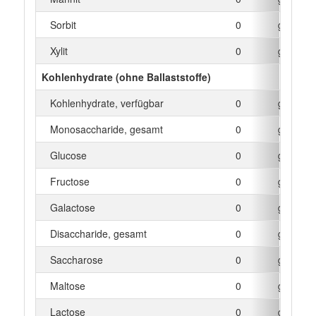
Sorbit
0
g
Xylit
0
g
Kohlenhydrate (ohne Ballaststoffe)
Kohlenhydrate, verfügbar
0
g
Monosaccharide, gesamt
0
g
Glucose
0
g
Fructose
0
g
Galactose
0
g
Disaccharide, gesamt
0
g
Saccharose
0
g
Maltose
0
g
Lactose
0
g