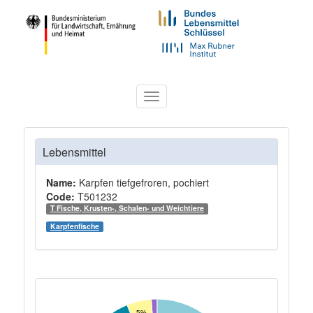
Toggle
navigation
Lebensmittel
Name:
Karpfen tiefgefroren, pochiert
Code:
T501232
T Fische, Krusten-, Schalen- und Weichtiere
Karpfenfische
5%