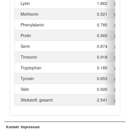
Lysin
1.862
g
Methionin
0.521
g
Phenylalanin
0.785
g
Prolin
0.565
g
Serin
0.874
g
Threonin
0.918
g
Tryptophan
0.185
g
Tyrosin
0.653
g
Valin
0.926
g
Stickstoff, gesamt
2.541
g
Kontakt
Impressum