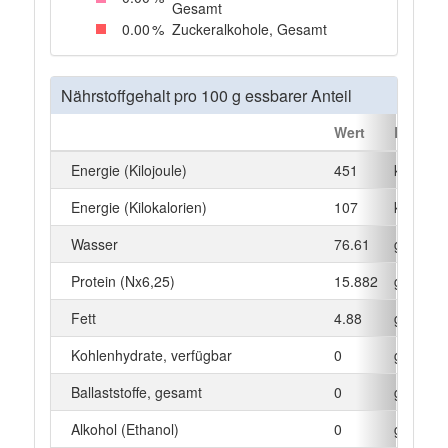
Gesamt
0
.00
%
Zuckeralkohole, Gesamt
Nährstoffgehalt pro 100 g essbarer Anteil
Wert
Einheit
Energie (Kilojoule)
451
kJ
Energie (Kilokalorien)
107
kcal
Wasser
76.61
g
Protein (Nx6,25)
15.882
g
Fett
4.88
g
Kohlenhydrate, verfügbar
0
g
Ballaststoffe, gesamt
0
g
Alkohol (Ethanol)
0
g