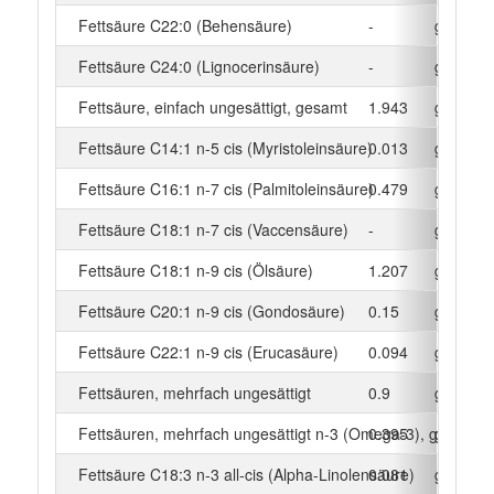
Fettsäure C22:0 (Behensäure)
-
g
Fettsäure C24:0 (Lignocerinsäure)
-
g
Fettsäure, einfach ungesättigt, gesamt
1.943
g
Fettsäure C14:1 n-5 cis (Myristoleinsäure)
0.013
g
Fettsäure C16:1 n-7 cis (Palmitoleinsäure)
0.479
g
Fettsäure C18:1 n-7 cis (Vaccensäure)
-
g
Fettsäure C18:1 n-9 cis (Ölsäure)
1.207
g
Fettsäure C20:1 n-9 cis (Gondosäure)
0.15
g
Fettsäure C22:1 n-9 cis (Erucasäure)
0.094
g
Fettsäuren, mehrfach ungesättigt
0.9
g
Fettsäuren, mehrfach ungesättigt n-3 (Omega-3), gesamt
0.395
g
Fettsäure C18:3 n-3 all-cis (Alpha-Linolensäure)
0.081
g