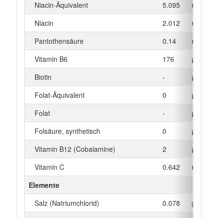
Niacin-Äquivalent
5.095
mg
Niacin
2.012
mg
Pantothensäure
0.14
mg
Vitamin B6
176
µg
Biotin
-
µg
Folat-Äquivalent
0
µg
Folat
-
µg
Folsäure, synthetisch
0
µg
Vitamin B12 (Cobalamine)
2
µg
Vitamin C
0.642
mg
Elemente
Salz (Natriumchlorid)
0.078
g