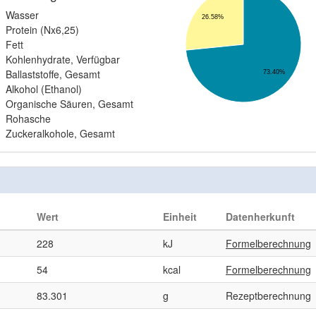
Wasser
26.58%
Protein (Nx6,25)
Fett
Kohlenhydrate, Verfügbar
Ballaststoffe, Gesamt
73.40%
Alkohol (Ethanol)
Organische Säuren, Gesamt
Rohasche
Zuckeralkohole, Gesamt
Wert
Einheit
Datenherkunft
228
kJ
Formelberechnung
54
kcal
Formelberechnung
83.301
g
Rezeptberechnung