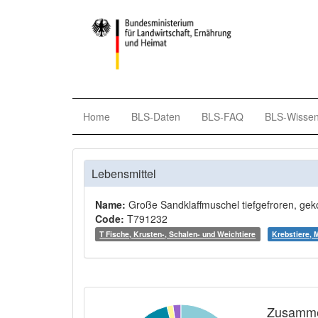
Home
BLS-Daten
BLS-FAQ
BLS-Wisse
Lebensmittel
Name:
Große Sandklaffmuschel tiefgefroren, gek
Code:
T791232
T Fische, Krusten-, Schalen- und Weichtiere
Krebstiere, 
Zusamme