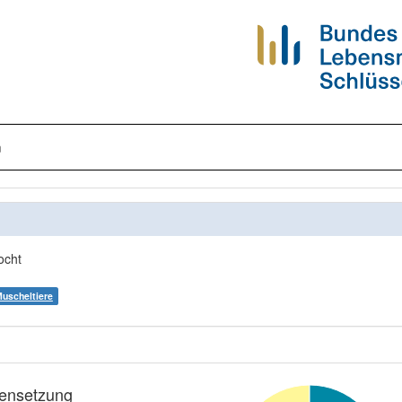
n
ocht
Muscheltiere
nsetzung