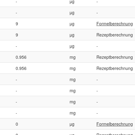
-
µg
-
-
µg
-
9
µg
Formelberechnung
9
µg
Rezeptberechnung
-
µg
-
0.956
mg
Rezeptberechnung
0.956
mg
Rezeptberechnung
-
mg
-
-
mg
-
-
mg
-
-
mg
-
0
µg
Formelberechnung
0
µg
Rezeptberechnung