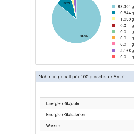
10.2%
83
.301
g
9
.844
g
1
.638
g
0
.0
g
0
.0
g
85.9%
0
.0
g
0
.0
g
2
.168
g
0
.0
g
Nährstoffgehalt pro 100 g essbarer Anteil
Energie (Kilojoule)
Energie (Kilokalorien)
Wasser