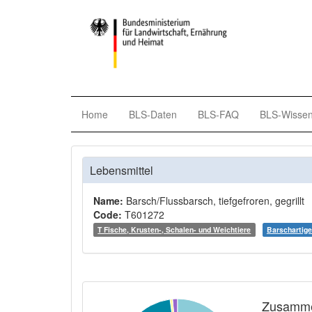
Home
BLS-Daten
BLS-FAQ
BLS-Wisse
Lebensmittel
Name:
Barsch/Flussbarsch, tiefgefroren, gegrillt
Code:
T601272
T Fische, Krusten-, Schalen- und Weichtiere
Barschartige
Zusamme