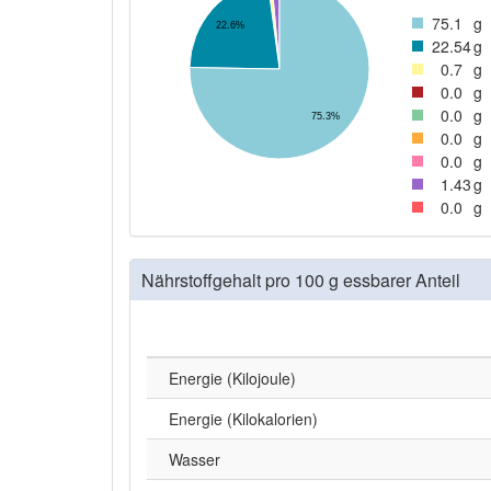
75
.1
g
22.6%
22
.54
g
0
.7
g
0
.0
g
0
.0
g
75.3%
0
.0
g
0
.0
g
1
.43
g
0
.0
g
Nährstoffgehalt pro 100 g essbarer Anteil
Energie (Kilojoule)
Energie (Kilokalorien)
Wasser