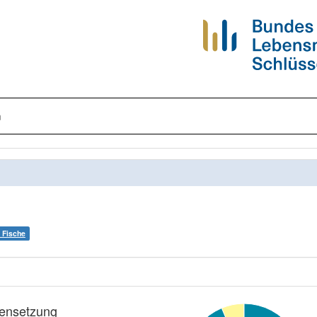
n
 Fische
nsetzung