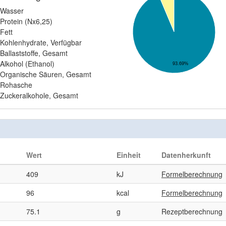
Wasser
Protein (Nx6,25)
Fett
Kohlenhydrate, Verfügbar
Ballaststoffe, Gesamt
Alkohol (Ethanol)
93.69%
Organische Säuren, Gesamt
Rohasche
Zuckeralkohole, Gesamt
Wert
Einheit
Datenherkunft
409
kJ
Formelberechnung
96
kcal
Formelberechnung
75.1
g
Rezeptberechnung