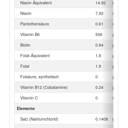
Niacin-Äquivalent
14.92
mg
Niacin
7.92
mg
Pantothensäure
0.61
mg
Vitamin B6
506
µg
Biotin
0.84
µg
Folat-Äquivalent
1.8
µg
Folat
1.8
µg
Folsäure, synthetisch
0
µg
Vitamin B12 (Cobalamine)
0.24
µg
Vitamin C
0
mg
Elemente
Salz (Natriumchlorid)
0.1408
g