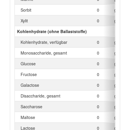
Sorbit
0
g
Xylit
0
g
Kohlenhydrate (ohne Ballaststoffe)
Kohlenhydrate, verfügbar
0
g
Monosaccharide, gesamt
0
g
Glucose
0
g
Fructose
0
g
Galactose
0
g
Disaccharide, gesamt
0
g
Saccharose
0
g
Maltose
0
g
Lactose
0
g