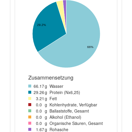
29.2%
66%
Zusammensetzung
66
.17
g
Wasser
29
.26
g
Protein (Nx6,25)
3
.21
g
Fett
0
.0
g
Kohlenhydrate, Verfügbar
0
.0
g
Ballaststoffe, Gesamt
0
.0
g
Alkohol (Ethanol)
0
.0
g
Organische Säuren, Gesamt
1
.67
g
Rohasche