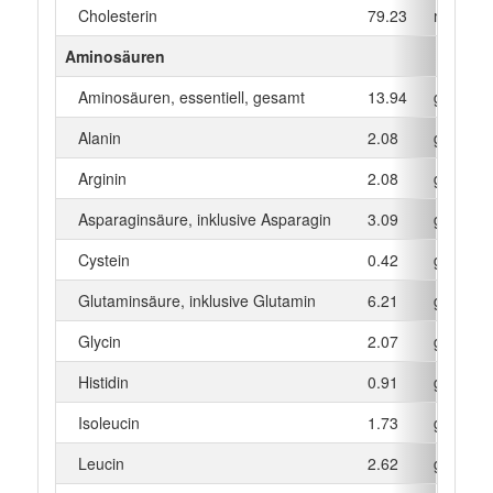
Cholesterin
79.23
mg
Aminosäuren
Aminosäuren, essentiell, gesamt
13.94
g
Alanin
2.08
g
Arginin
2.08
g
Asparaginsäure, inklusive Asparagin
3.09
g
Cystein
0.42
g
Glutaminsäure, inklusive Glutamin
6.21
g
Glycin
2.07
g
Histidin
0.91
g
Isoleucin
1.73
g
Leucin
2.62
g