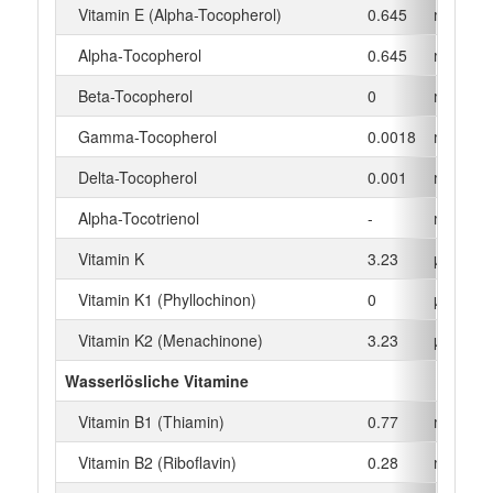
Vitamin E (Alpha-Tocopherol)
0.645
mg
Alpha‑Tocopherol
0.645
mg
Beta-Tocopherol
0
mg
Gamma-Tocopherol
0.0018
mg
Delta-Tocopherol
0.001
mg
Alpha-Tocotrienol
-
mg
Vitamin K
3.23
µg
Vitamin K1 (Phyllochinon)
0
µg
Vitamin K2 (Menachinone)
3.23
µg
Wasserlösliche Vitamine
Vitamin B1 (Thiamin)
0.77
mg
Vitamin B2 (Riboflavin)
0.28
mg