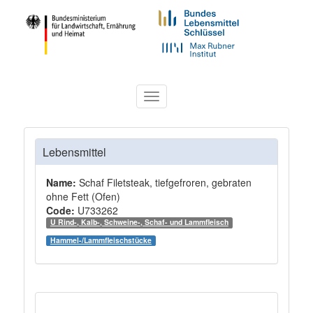
Toggle
navigation
Lebensmittel
Name:
Schaf Filetsteak, tiefgefroren, gebraten
ohne Fett (Ofen)
Code:
U733262
U Rind-, Kalb-, Schweine-, Schaf- und Lammfleisch
Hammel-/Lammfleischstücke