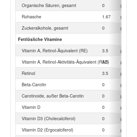
Organische Säuren, gesamt
0
g
Rohasche
1.67
g
Zuckeralkohole, gesamt
0
g
Fettlösliche Vitamine
Vitamin A, Retinol-Äquivalent (RE)
3.5
µg
Vitamin A, Retinol-Aktivitäts-Äquivalent (RAE)
3.5
µg
Retinol
3.5
µg
Beta‑Carotin
0
µg
Carotinoide, außer Beta-Carotin
0
µg
Vitamin D
0
µg
Vitamin D3 (Cholecalciferol)
0
µg
Vitamin D2 (Ergocalciferol)
0
µg