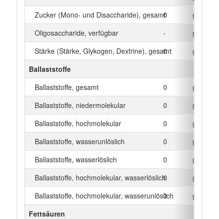
Zucker (Mono- und Disaccharide), gesamt
0
g
Oligosaccharide, verfügbar
-
g
Stärke (Stärke, Glykogen, Dextrine), gesamt
0
g
Ballaststoffe
Ballaststoffe, gesamt
0
g
Ballaststoffe, niedermolekular
0
g
Ballaststoffe, hochmolekular
0
g
Ballaststoffe, wasserunlöslich
0
g
Ballaststoffe, wasserlöslich
0
g
Ballaststoffe, hochmolekular, wasserlöslich
0
g
Ballaststoffe, hochmolekular, wasserunlöslich
0
g
Fettsäuren