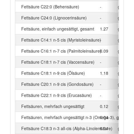
Fettsäure C22:0 (Behensäure)
-
g
Fettsäure C24:0 (Lignocerinsäure)
-
g
Fettsäure, einfach ungesättigt, gesamt
1.27
g
Fettsäure C14:1 n-5 cis (Myristoleinsäure)
-
g
Fettsäure C16:1 n-7 cis (Palmitoleinsäure)
0.09
g
Fettsäure C18:1 n-7 cis (Vaccensäure)
-
g
Fettsäure C18:1 n-9 cis (Ölsäure)
1.18
g
Fettsäure C20:1 n-9 cis (Gondosäure)
-
g
Fettsäure C22:1 n-9 cis (Erucasäure)
-
g
Fettsäuren, mehrfach ungesättigt
0.12
g
Fettsäuren, mehrfach ungesättigt n-3 (Omega-3), gesamt
0.04
g
Fettsäure C18:3 n-3 all-cis (Alpha-Linolensäure)
0.04
g