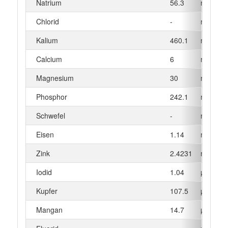
Natrium
56.3
mg
Chlorid
-
mg
Kalium
460.1
mg
Calcium
6
mg
Magnesium
30
mg
Phosphor
242.1
mg
Schwefel
-
mg
Eisen
1.14
mg
Zink
2.4231
mg
Iodid
1.04
µg
Kupfer
107.5
µg
Mangan
14.7
µg