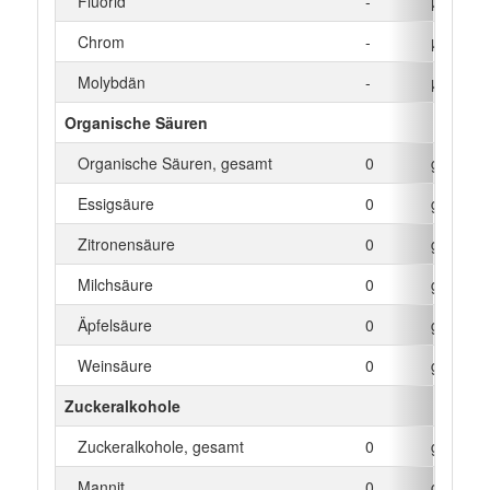
Fluorid
-
µg
Chrom
-
µg
Molybdän
-
µg
Organische Säuren
Organische Säuren, gesamt
0
g
Essigsäure
0
g
Zitronensäure
0
g
Milchsäure
0
g
Äpfelsäure
0
g
Weinsäure
0
g
Zuckeralkohole
Zuckeralkohole, gesamt
0
g
Mannit
0
g