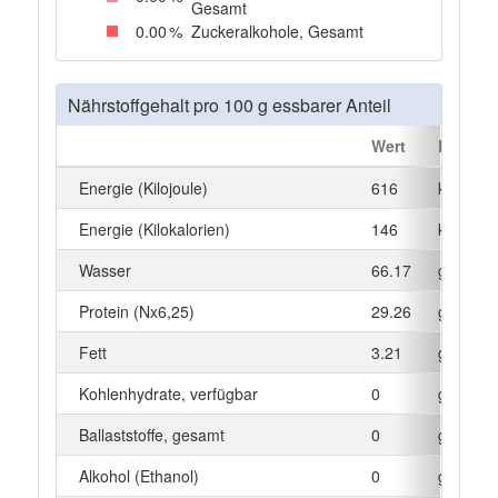
Gesamt
0
.00
%
Zuckeralkohole, Gesamt
Nährstoffgehalt pro 100 g essbarer Anteil
Wert
Einheit
Energie (Kilojoule)
616
kJ
Energie (Kilokalorien)
146
kcal
Wasser
66.17
g
Protein (Nx6,25)
29.26
g
Fett
3.21
g
Kohlenhydrate, verfügbar
0
g
Ballaststoffe, gesamt
0
g
Alkohol (Ethanol)
0
g