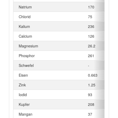
Natrium
170
mg
Chlorid
75
mg
Kalium
236
mg
Calcium
126
mg
Magnesium
26.2
mg
Phosphor
261
mg
Schwefel
-
mg
Eisen
0.663
mg
Zink
1.25
mg
Iodid
93
µg
Kupfer
208
µg
Mangan
37
µg