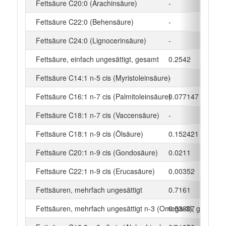
Fettsäure C20:0 (Arachinsäure)
-
g
Fettsäure C22:0 (Behensäure)
-
g
Fettsäure C24:0 (Lignocerinsäure)
-
g
Fettsäure, einfach ungesättigt, gesamt
0.2542
g
Fettsäure C14:1 n-5 cis (Myristoleinsäure)
-
g
Fettsäure C16:1 n-7 cis (Palmitoleinsäure)
0.077147
g
Fettsäure C18:1 n-7 cis (Vaccensäure)
-
g
Fettsäure C18:1 n-9 cis (Ölsäure)
0.152421
g
Fettsäure C20:1 n-9 cis (Gondosäure)
0.0211
g
Fettsäure C22:1 n-9 cis (Erucasäure)
0.00352
g
Fettsäuren, mehrfach ungesättigt
0.7161
g
Fettsäuren, mehrfach ungesättigt n-3 (Omega-3), gesamt
0.53807
g