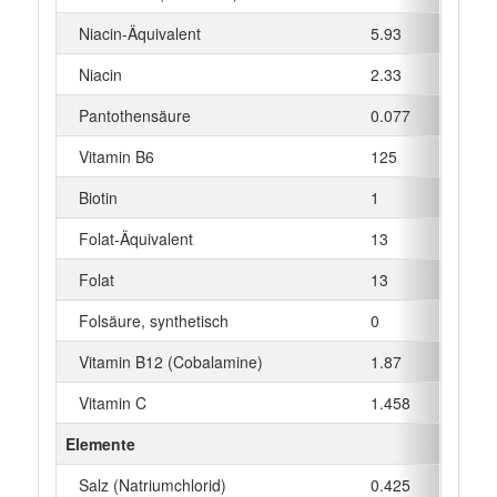
Niacin-Äquivalent
5.93
mg
Niacin
2.33
mg
Pantothensäure
0.077
mg
Vitamin B6
125
µg
Biotin
1
µg
Folat-Äquivalent
13
µg
Folat
13
µg
Folsäure, synthetisch
0
µg
Vitamin B12 (Cobalamine)
1.87
µg
Vitamin C
1.458
mg
Elemente
Salz (Natriumchlorid)
0.425
g