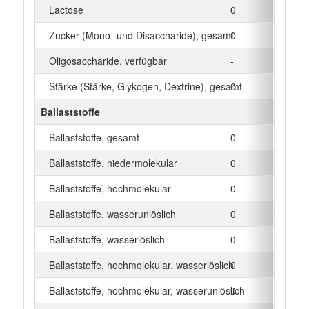
Lactose
0
g
Zucker (Mono- und Disaccharide), gesamt
0
g
Oligosaccharide, verfügbar
-
g
Stärke (Stärke, Glykogen, Dextrine), gesamt
0
g
Ballaststoffe
Ballaststoffe, gesamt
0
g
Ballaststoffe, niedermolekular
0
g
Ballaststoffe, hochmolekular
0
g
Ballaststoffe, wasserunlöslich
0
g
Ballaststoffe, wasserlöslich
0
g
Ballaststoffe, hochmolekular, wasserlöslich
0
g
Ballaststoffe, hochmolekular, wasserunlöslich
0
g