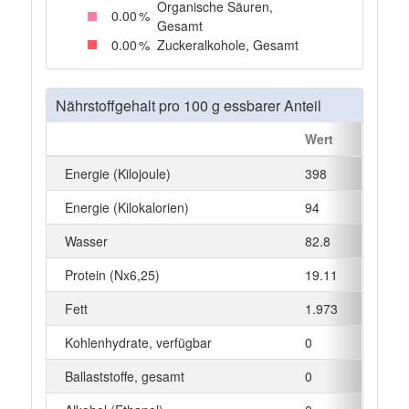
Organische Säuren,
0
.00
%
Gesamt
0
.00
%
Zuckeralkohole, Gesamt
Nährstoffgehalt pro 100 g essbarer Anteil
Wert
Einhe
Energie (Kilojoule)
398
kJ
Energie (Kilokalorien)
94
kcal
Wasser
82.8
g
Protein (Nx6,25)
19.11
g
Fett
1.973
g
Kohlenhydrate, verfügbar
0
g
Ballaststoffe, gesamt
0
g