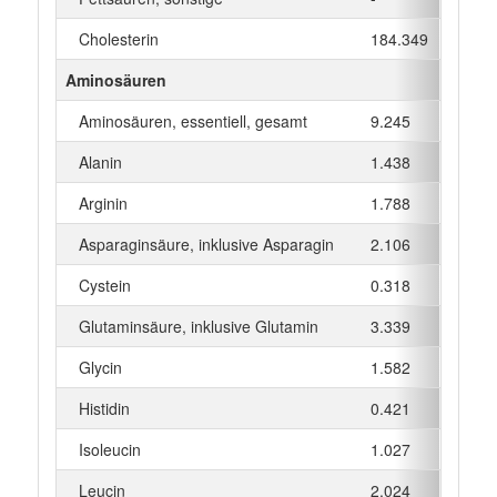
Cholesterin
184.349
mg
Aminosäuren
Aminosäuren, essentiell, gesamt
9.245
g
Alanin
1.438
g
Arginin
1.788
g
Asparaginsäure, inklusive Asparagin
2.106
g
Cystein
0.318
g
Glutaminsäure, inklusive Glutamin
3.339
g
Glycin
1.582
g
Histidin
0.421
g
Isoleucin
1.027
g
Leucin
2.024
g