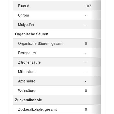
Fluorid
197
µg
Chrom
-
µg
Molybdän
-
µg
Organische Säuren
Organische Säuren, gesamt
0
g
Essigsäure
-
g
Zitronensäure
-
g
Milchsäure
-
g
Äpfelsäure
-
g
Weinsäure
0
g
Zuckeralkohole
Zuckeralkohole, gesamt
0
g