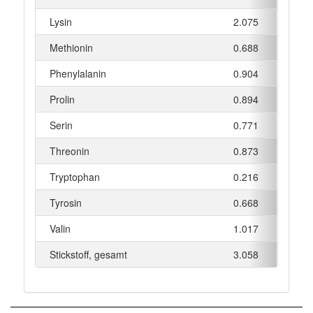
Lysin
2.075
g
Methionin
0.688
g
Phenylalanin
0.904
g
Prolin
0.894
g
Serin
0.771
g
Threonin
0.873
g
Tryptophan
0.216
g
Tyrosin
0.668
g
Valin
1.017
g
Stickstoff, gesamt
3.058
g