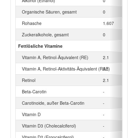
Alkohol (Ethanol)
0
g
Organische Säuren, gesamt
0
g
Rohasche
1.607
g
Zuckeralkohole, gesamt
0
g
Fettlösliche Vitamine
Vitamin A, Retinol-Äquivalent (RE)
2.1
µg
Vitamin A, Retinol-Aktivitäts-Äquivalent (RAE)
2.1
µg
Retinol
2.1
µg
Beta‑Carotin
-
µg
Carotinoide, außer Beta-Carotin
-
µg
Vitamin D
-
µg
Vitamin D3 (Cholecalciferol)
-
µg
Vitamin D2 (Ergocalciferol)
-
µg