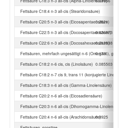
Fettsäure C18:3 n-3 all-cis (Alpha-Linolensäure)
0.01056
g
Fettsäure C18:4 n-3 all-cis (Stearidonsäure)
-
g
Fettsäure C20:5 n-3 all-cis (Eicosapentaensäure)
0.2821
g
Fettsäure C22:5 n-3 all-cis (Docosapentaensäure)
0.026873
g
Fettsäure C22:6 n-3 all-cis (Docosahexaensäure)
0.218538
g
Fettsäuren, mehrfach ungesättigt n-6 (Omega-6), gesamt
0.178
g
Fettsäure C18:2 n-6 cis, cis (Linolsäure)
0.085503
g
Fettsäure C18:2 n-7 cis 9, trans 11 (konjugierte Linolsäure)
-
g
Fettsäure C18:3 n-6 all-cis (Gamma-Linolensäure)
-
g
Fettsäure C20:2 n-6 all-cis (Eicosadiensäure)
-
g
Fettsäure C20:3 n-6 all-cis (Dihomogamma-Linolensäure)
-
g
Fettsäure C20:4 n-6 all-cis (Arachidonsäure)
0.0925
g
Fettsäuren, sonstige
-
g