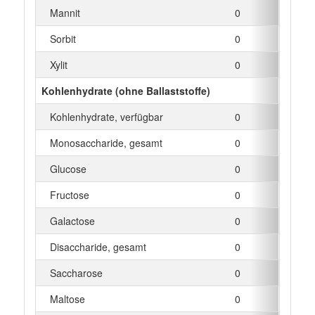
Mannit
0
g
Sorbit
0
g
Xylit
0
g
Kohlenhydrate (ohne Ballaststoffe)
Kohlenhydrate, verfügbar
0
g
Monosaccharide, gesamt
0
g
Glucose
0
g
Fructose
0
g
Galactose
0
g
Disaccharide, gesamt
0
g
Saccharose
0
g
Maltose
0
g