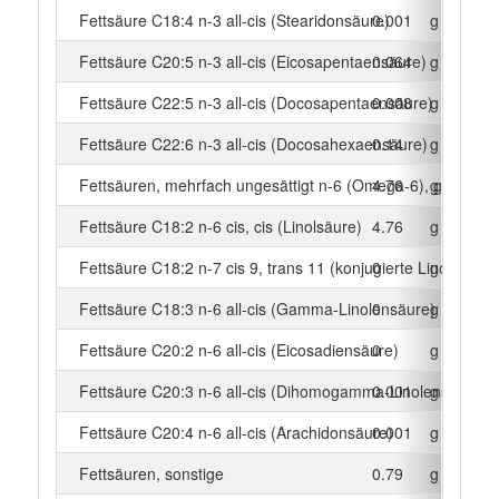
Fettsäure C18:4 n-3 all-cis (Stearidonsäure)
0.001
g
Fettsäure C20:5 n-3 all-cis (Eicosapentaensäure)
0.064
g
Fettsäure C22:5 n-3 all-cis (Docosapentaensäure)
0.008
g
Fettsäure C22:6 n-3 all-cis (Docosahexaensäure)
0.14
g
Fettsäuren, mehrfach ungesättigt n-6 (Omega-6), gesamt
4.76
g
Fettsäure C18:2 n-6 cis, cis (Linolsäure)
4.76
g
Fettsäure C18:2 n-7 cis 9, trans 11 (konjugierte Linolsäure)
0
g
Fettsäure C18:3 n-6 all-cis (Gamma-Linolensäure)
0
g
Fettsäure C20:2 n-6 all-cis (Eicosadiensäure)
0
g
Fettsäure C20:3 n-6 all-cis (Dihomogamma-Linolensäure)
0.001
g
Fettsäure C20:4 n-6 all-cis (Arachidonsäure)
0.001
g
Fettsäuren, sonstige
0.79
g