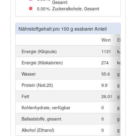
Gesamt
0
.00
%
Zuckeralkohole, Gesamt
Nährstoffgehalt pro 100 g essbarer Anteil
Wert
Einheit
Energie (Kilojoule)
1131
kJ
Energie (Kilokalorien)
274
kcal
Wasser
55.6
g
Protein (Nx6,25)
9.9
g
Fett
26.01
g
Kohlenhydrate, verfügbar
0
g
Ballaststoffe, gesamt
0
g
Alkohol (Ethanol)
0
g