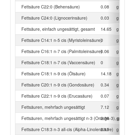
Fettsäure C22:0 (Behensäure)
0.08
g
Fettsäure C24:0 (Lignocerinsäure)
0.03
g
Fettsäure, einfach ungesättigt, gesamt
14.65
g
Fettsäure C14:1 n-5 cis (Myristoleinsäure)
0
g
Fettsäure C16:1 n-7 cis (Palmitoleinsäure)
0.06
g
Fettsäure C18:1 n-7 cis (Vaccensäure)
0
g
Fettsäure C18:1 n-9 cis (Ölsäure)
14.18
g
Fettsäure C20:1 n-9 cis (Gondosäure)
0.34
g
Fettsäure C22:1 n-9 cis (Erucasäure)
0.07
g
Fettsäuren, mehrfach ungesättigt
7.12
g
Fettsäuren, mehrfach ungesättigt n-3 (Omega-3), gesamt
2.36
g
Fettsäure C18:3 n-3 all-cis (Alpha-Linolensäure)
2.15
g