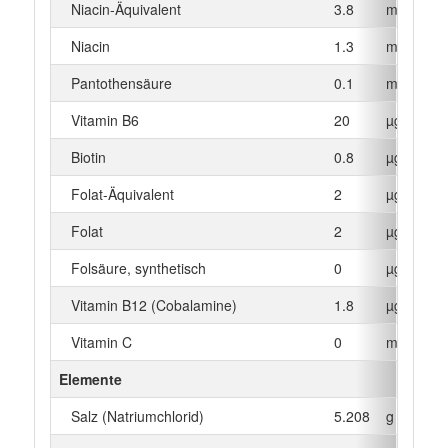
Niacin-Äquivalent
3.8
mg
Niacin
1.3
mg
Pantothensäure
0.1
mg
Vitamin B6
20
µg
Biotin
0.8
µg
Folat-Äquivalent
2
µg
Folat
2
µg
Folsäure, synthetisch
0
µg
Vitamin B12 (Cobalamine)
1.8
µg
Vitamin C
0
mg
Elemente
Salz (Natriumchlorid)
5.208
g