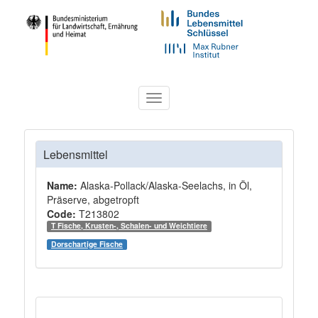
Toggle
navigation
Lebensmittel
Name:
Alaska-Pollack/Alaska-Seelachs, in Öl,
Präserve, abgetropft
Code:
T213802
T Fische, Krusten-, Schalen- und Weichtiere
Dorschartige Fische