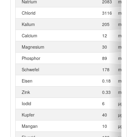
Natrium
2083
mg
Chlorid
3116
mg
Kalium
205
mg
Calcium
12
mg
Magnesium
30
mg
Phosphor
89
mg
Schwefel
178
mg
Eisen
0.18
mg
Zink
0.33
mg
Iodid
6
µg
Kupfer
40
µg
Mangan
10
µg