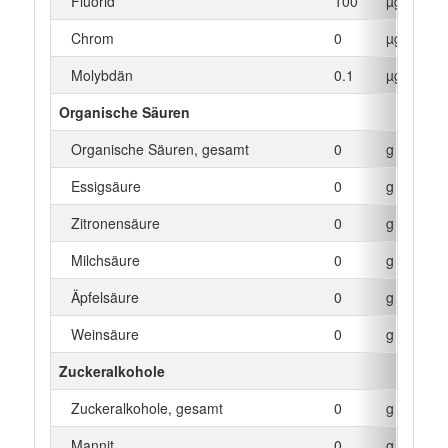
Fluorid
100
µg
Chrom
0
µg
Molybdän
0.1
µg
Organische Säuren
Organische Säuren, gesamt
0
g
Essigsäure
0
g
Zitronensäure
0
g
Milchsäure
0
g
Äpfelsäure
0
g
Weinsäure
0
g
Zuckeralkohole
Zuckeralkohole, gesamt
0
g
Mannit
0
g