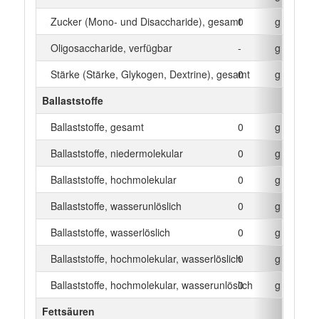
Zucker (Mono- und Disaccharide), gesamt
0
g
Oligosaccharide, verfügbar
-
g
Stärke (Stärke, Glykogen, Dextrine), gesamt
0
g
Ballaststoffe
Ballaststoffe, gesamt
0
g
Ballaststoffe, niedermolekular
0
g
Ballaststoffe, hochmolekular
0
g
Ballaststoffe, wasserunlöslich
0
g
Ballaststoffe, wasserlöslich
0
g
Ballaststoffe, hochmolekular, wasserlöslich
0
g
Ballaststoffe, hochmolekular, wasserunlöslich
0
g
Fettsäuren