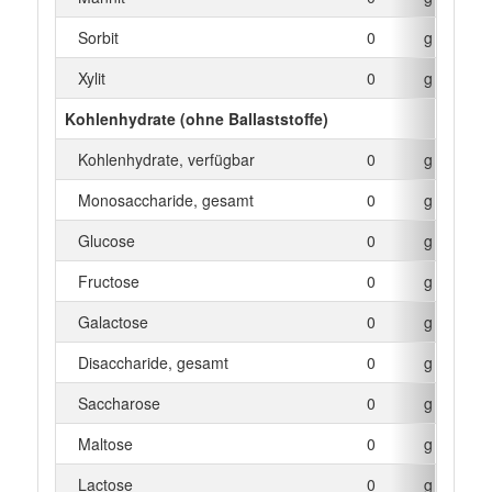
Sorbit
0
g
Xylit
0
g
Kohlenhydrate (ohne Ballaststoffe)
Kohlenhydrate, verfügbar
0
g
Monosaccharide, gesamt
0
g
Glucose
0
g
Fructose
0
g
Galactose
0
g
Disaccharide, gesamt
0
g
Saccharose
0
g
Maltose
0
g
Lactose
0
g