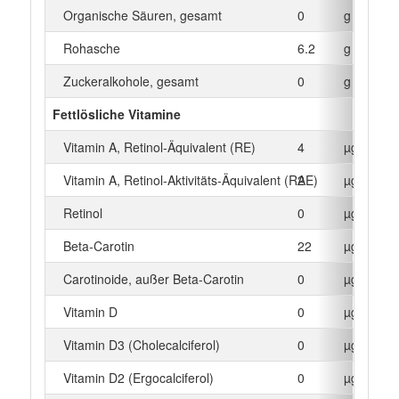
Organische Säuren, gesamt
0
g
Rohasche
6.2
g
Zuckeralkohole, gesamt
0
g
Fettlösliche Vitamine
Vitamin A, Retinol-Äquivalent (RE)
4
µg
Vitamin A, Retinol-Aktivitäts-Äquivalent (RAE)
2
µg
Retinol
0
µg
Beta‑Carotin
22
µg
Carotinoide, außer Beta-Carotin
0
µg
Vitamin D
0
µg
Vitamin D3 (Cholecalciferol)
0
µg
Vitamin D2 (Ergocalciferol)
0
µg