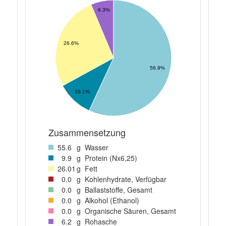
6.3%
26.6%
56.9%
10.1%
Zusammensetzung
55
.6
g
Wasser
9
.9
g
Protein (Nx6,25)
26
.01
g
Fett
0
.0
g
Kohlenhydrate, Verfügbar
0
.0
g
Ballaststoffe, Gesamt
0
.0
g
Alkohol (Ethanol)
0
.0
g
Organische Säuren, Gesamt
6
.2
g
Rohasche