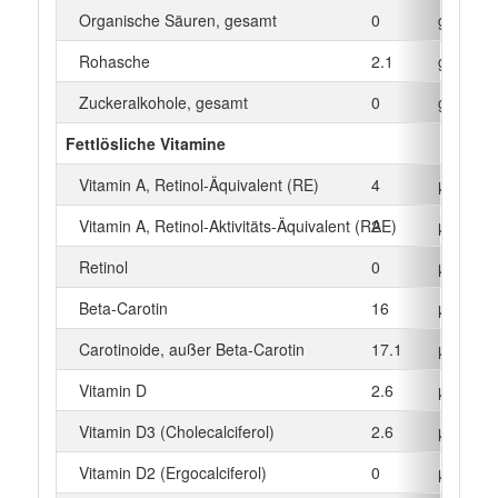
Organische Säuren, gesamt
0
g
Rohasche
2.1
g
Zuckeralkohole, gesamt
0
g
Fettlösliche Vitamine
Vitamin A, Retinol-Äquivalent (RE)
4
µg
Vitamin A, Retinol-Aktivitäts-Äquivalent (RAE)
2
µg
Retinol
0
µg
Beta‑Carotin
16
µg
Carotinoide, außer Beta-Carotin
17.1
µg
Vitamin D
2.6
µg
Vitamin D3 (Cholecalciferol)
2.6
µg
Vitamin D2 (Ergocalciferol)
0
µg