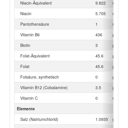
Niacin-Äquivalent
9.822
mg
Niacin
5.705
mg
Pantothensäure
1
mg
Vitamin B6
436
µg
Biotin
3
µg
Folat-Äquivalent
45.6
µg
Folat
45.6
µg
Folsäure, synthetisch
0
µg
Vitamin B12 (Cobalamine)
3.5
µg
Vitamin C
0
mg
Elemente
Salz (Natriumchlorid)
1.0935
g