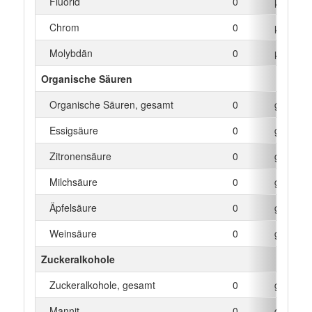
Fluorid
0
µg
Chrom
0
µg
Molybdän
0
µg
Organische Säuren
Organische Säuren, gesamt
0
g
Essigsäure
0
g
Zitronensäure
0
g
Milchsäure
0
g
Äpfelsäure
0
g
Weinsäure
0
g
Zuckeralkohole
Zuckeralkohole, gesamt
0
g
Mannit
0
g