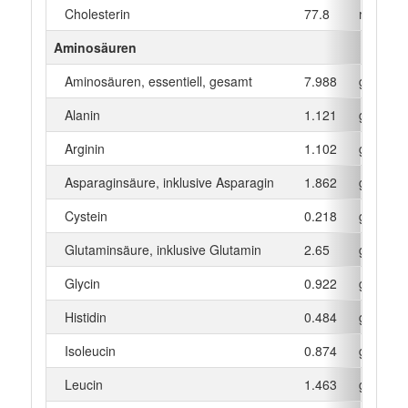
Cholesterin
77.8
mg
Aminosäuren
Aminosäuren, essentiell, gesamt
7.988
g
Alanin
1.121
g
Arginin
1.102
g
Asparaginsäure, inklusive Asparagin
1.862
g
Cystein
0.218
g
Glutaminsäure, inklusive Glutamin
2.65
g
Glycin
0.922
g
Histidin
0.484
g
Isoleucin
0.874
g
Leucin
1.463
g