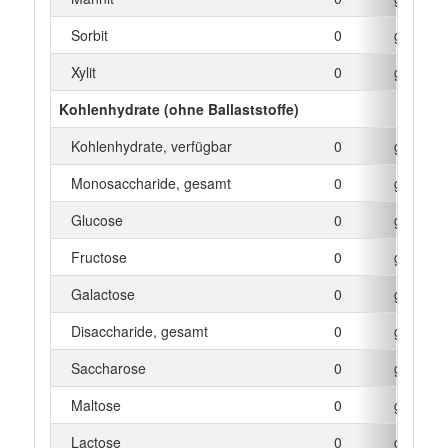
Sorbit
0
g
Xylit
0
g
Kohlenhydrate (ohne Ballaststoffe)
Kohlenhydrate, verfügbar
0
g
Monosaccharide, gesamt
0
g
Glucose
0
g
Fructose
0
g
Galactose
0
g
Disaccharide, gesamt
0
g
Saccharose
0
g
Maltose
0
g
Lactose
0
g