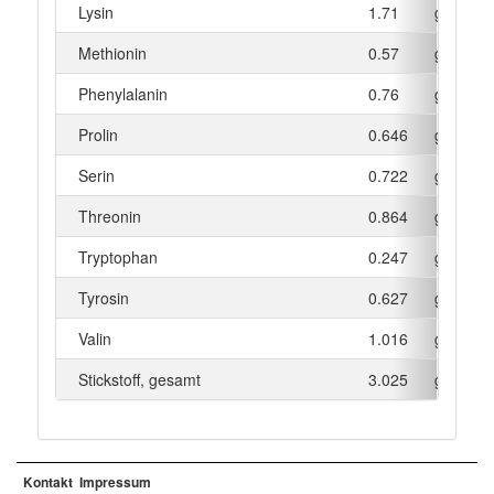
Lysin
1.71
g
Methionin
0.57
g
Phenylalanin
0.76
g
Prolin
0.646
g
Serin
0.722
g
Threonin
0.864
g
Tryptophan
0.247
g
Tyrosin
0.627
g
Valin
1.016
g
Stickstoff, gesamt
3.025
g
Kontakt
Impressum