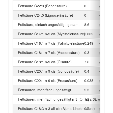
Fettsäure C22:0 (Behensäure)
0
g
Fettsäure C24:0 (Lignocerinsäure)
0
g
Fettsäure, einfach ungesättigt, gesamt
8.6
g
Fettsäure C14:1 n-5 cis (Myristoleinsäure)
0.002
g
Fettsäure C16:1 n-7 cis (Palmitoleinsäure)
0.249
g
Fettsäure C18:1 n-7 cis (Vaccensäure)
0.3
g
Fettsäure C18:1 n-9 cis (Ölsäure)
7.6
g
Fettsäure C20:1 n-9 cis (Gondosäure)
0.4
g
Fettsäure C22:1 n-9 cis (Erucasäure)
0.038
g
Fettsäuren, mehrfach ungesättigt
2.3
g
Fettsäuren, mehrfach ungesättigt n-3 (Omega-3), gesamt
1.2
g
Fettsäure C18:3 n-3 all-cis (Alpha-Linolensäure)
0.2
g