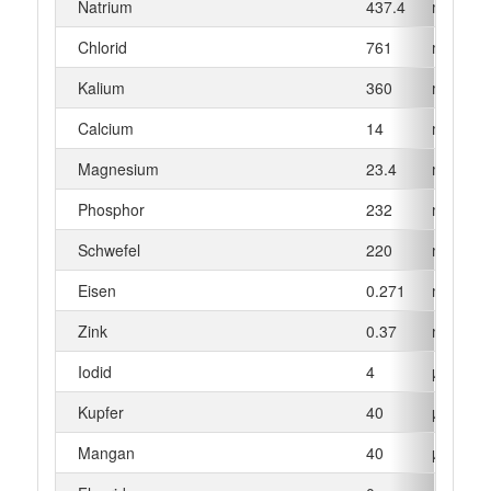
Natrium
437.4
mg
Chlorid
761
mg
Kalium
360
mg
Calcium
14
mg
Magnesium
23.4
mg
Phosphor
232
mg
Schwefel
220
mg
Eisen
0.271
mg
Zink
0.37
mg
Iodid
4
µg
Kupfer
40
µg
Mangan
40
µg