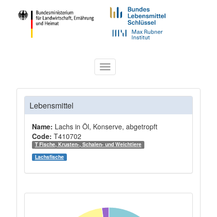
Toggle
navigation
Lebensmittel
Name:
Lachs in Öl, Konserve, abgetropft
Code:
T410702
T Fische, Krusten-, Schalen- und Weichtiere
Lachsfische