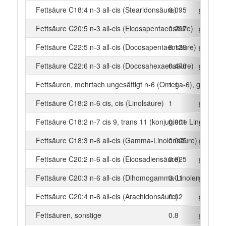
Fettsäure C18:4 n-3 all-cis (Stearidonsäure)
0.095
g
Fettsäure C20:5 n-3 all-cis (Eicosapentaensäure)
0.297
g
Fettsäure C22:5 n-3 all-cis (Docosapentaensäure)
0.129
g
Fettsäure C22:6 n-3 all-cis (Docosahexaensäure)
0.476
g
Fettsäuren, mehrfach ungesättigt n-6 (Omega-6), gesamt
1.1
g
Fettsäure C18:2 n-6 cis, cis (Linolsäure)
1
g
Fettsäure C18:2 n-7 cis 9, trans 11 (konjugierte Linolsäure)
0.001
g
Fettsäure C18:3 n-6 all-cis (Gamma-Linolensäure)
0.005
g
Fettsäure C20:2 n-6 all-cis (Eicosadiensäure)
0.025
g
Fettsäure C20:3 n-6 all-cis (Dihomogamma-Linolensäure)
0.01
g
Fettsäure C20:4 n-6 all-cis (Arachidonsäure)
0.02
g
Fettsäuren, sonstige
0.8
g