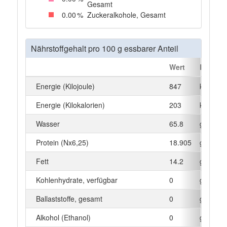
Gesamt
0
.00
%
Zuckeralkohole, Gesamt
Nährstoffgehalt pro 100 g essbarer Anteil
Wert
Einheit
Energie (Kilojoule)
847
kJ
Energie (Kilokalorien)
203
kcal
Wasser
65.8
g
Protein (Nx6,25)
18.905
g
Fett
14.2
g
Kohlenhydrate, verfügbar
0
g
Ballaststoffe, gesamt
0
g
Alkohol (Ethanol)
0
g