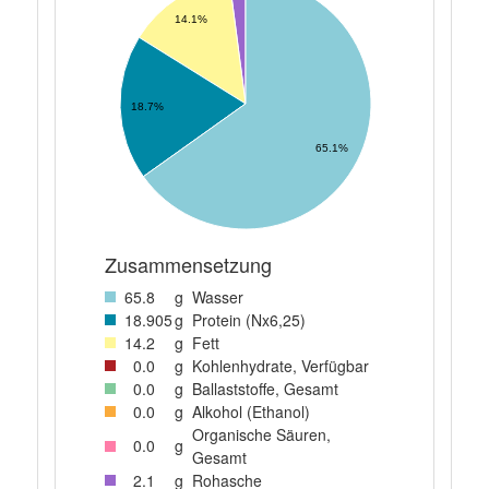
14.1%
18.7%
65.1%
Zusammensetzung
65
.8
g
Wasser
18
.905
g
Protein (Nx6,25)
14
.2
g
Fett
0
.0
g
Kohlenhydrate, Verfügbar
0
.0
g
Ballaststoffe, Gesamt
0
.0
g
Alkohol (Ethanol)
Organische Säuren,
0
.0
g
Gesamt
2
.1
g
Rohasche