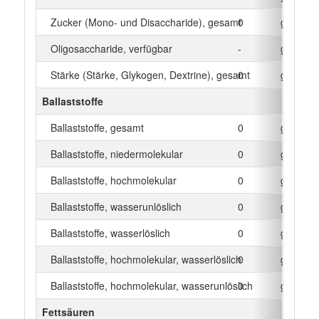
Zucker (Mono- und Disaccharide), gesamt
0
g
Oligosaccharide, verfügbar
-
g
Stärke (Stärke, Glykogen, Dextrine), gesamt
0
g
Ballaststoffe
Ballaststoffe, gesamt
0
g
Ballaststoffe, niedermolekular
0
g
Ballaststoffe, hochmolekular
0
g
Ballaststoffe, wasserunlöslich
0
g
Ballaststoffe, wasserlöslich
0
g
Ballaststoffe, hochmolekular, wasserlöslich
0
g
Ballaststoffe, hochmolekular, wasserunlöslich
0
g
Fettsäuren