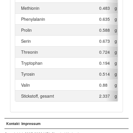
Methionin
0.483
g
Phenylalanin
0.635
g
Prolin
0.588
g
Serin
0.673
g
Threonin
0.724
g
Tryptophan
0.194
g
Tyrosin
0.514
g
Valin
0.88
g
Stickstoff, gesamt
2.337
g
Kontakt
Impressum