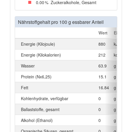
0
.00
%
Zuckeralkohole, Gesamt
Nährstoffgehalt pro 100 g essbarer Anteil
Wert
Einheit
Energie (Kilojoule)
880
kJ
Energie (Kilokalorien)
212
kcal
Wasser
63.9
g
Protein (Nx6,25)
15.1
g
Fett
16.84
g
Kohlenhydrate, verfügbar
0
g
Ballaststoffe, gesamt
0
g
Alkohol (Ethanol)
0
g
Organische Säuren, gesamt
0
g