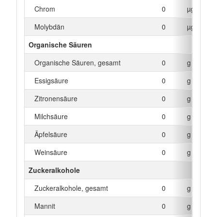
Chrom
0
µg
Molybdän
0
µg
Organische Säuren
Organische Säuren, gesamt
0
g
Essigsäure
0
g
Zitronensäure
0
g
Milchsäure
0
g
Äpfelsäure
0
g
Weinsäure
0
g
Zuckeralkohole
Zuckeralkohole, gesamt
0
g
Mannit
0
g