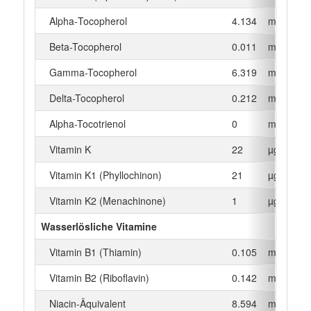
Alpha‑Tocopherol
4.134
mg
Beta-Tocopherol
0.011
mg
Gamma-Tocopherol
6.319
mg
Delta-Tocopherol
0.212
mg
Alpha-Tocotrienol
0
mg
Vitamin K
22
µg
Vitamin K1 (Phyllochinon)
21
µg
Vitamin K2 (Menachinone)
1
µg
Wasserlösliche Vitamine
Vitamin B1 (Thiamin)
0.105
mg
Vitamin B2 (Riboflavin)
0.142
mg
Niacin-Äquivalent
8.594
mg