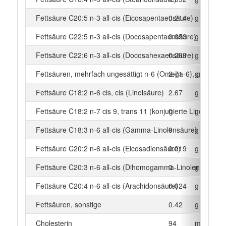
Fettsäure C20:5 n-3 all-cis (Eicosapentaensäure)
0.214
g
Fettsäure C22:5 n-3 all-cis (Docosapentaensäure)
0.053
g
Fettsäure C22:6 n-3 all-cis (Docosahexaensäure)
0.269
g
Fettsäuren, mehrfach ungesättigt n-6 (Omega-6), gesamt
2.71
g
Fettsäure C18:2 n-6 cis, cis (Linolsäure)
2.67
g
Fettsäure C18:2 n-7 cis 9, trans 11 (konjugierte Linolsäure)
0
g
Fettsäure C18:3 n-6 all-cis (Gamma-Linolensäure)
0
g
Fettsäure C20:2 n-6 all-cis (Eicosadiensäure)
0.019
g
Fettsäure C20:3 n-6 all-cis (Dihomogamma-Linolensäure)
0
g
Fettsäure C20:4 n-6 all-cis (Arachidonsäure)
0.024
g
Fettsäuren, sonstige
0.42
g
Cholesterin
94
mg