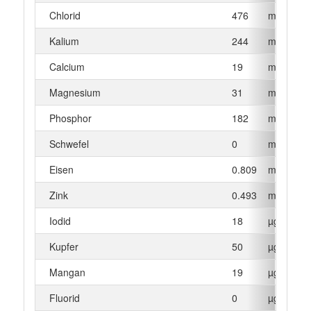
Chlorid
476
mg
Kalium
244
mg
Calcium
19
mg
Magnesium
31
mg
Phosphor
182
mg
Schwefel
0
mg
Eisen
0.809
mg
Zink
0.493
mg
Iodid
18
µg
Kupfer
50
µg
Mangan
19
µg
Fluorid
0
µg