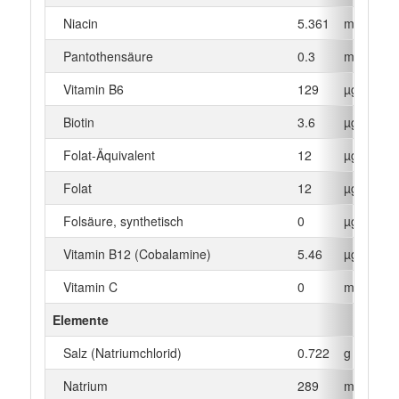
Niacin
5.361
mg
Pantothensäure
0.3
mg
Vitamin B6
129
µg
Biotin
3.6
µg
Folat-Äquivalent
12
µg
Folat
12
µg
Folsäure, synthetisch
0
µg
Vitamin B12 (Cobalamine)
5.46
µg
Vitamin C
0
mg
Elemente
Salz (Natriumchlorid)
0.722
g
Natrium
289
mg