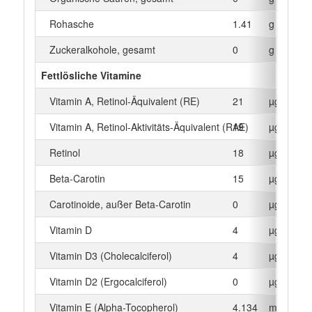
Rohasche
1.41
g
Zuckeralkohole, gesamt
0
g
Fettlösliche Vitamine
Vitamin A, Retinol-Äquivalent (RE)
21
µg
Vitamin A, Retinol-Aktivitäts-Äquivalent (RAE)
19
µg
Retinol
18
µg
Beta‑Carotin
15
µg
Carotinoide, außer Beta-Carotin
0
µg
Vitamin D
4
µg
Vitamin D3 (Cholecalciferol)
4
µg
Vitamin D2 (Ergocalciferol)
0
µg
Vitamin E (Alpha-Tocopherol)
4.134
mg