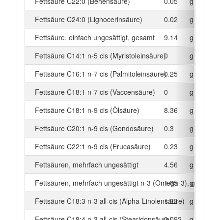
Fettsäure C22:0 (Behensäure)
0.05
g
Fettsäure C24:0 (Lignocerinsäure)
0.02
g
Fettsäure, einfach ungesättigt, gesamt
9.14
g
Fettsäure C14:1 n-5 cis (Myristoleinsäure)
0
g
Fettsäure C16:1 n-7 cis (Palmitoleinsäure)
0.25
g
Fettsäure C18:1 n-7 cis (Vaccensäure)
0
g
Fettsäure C18:1 n-9 cis (Ölsäure)
8.36
g
Fettsäure C20:1 n-9 cis (Gondosäure)
0.3
g
Fettsäure C22:1 n-9 cis (Erucasäure)
0.23
g
Fettsäuren, mehrfach ungesättigt
4.56
g
Fettsäuren, mehrfach ungesättigt n-3 (Omega-3), gesamt
1.85
g
Fettsäure C18:3 n-3 all-cis (Alpha-Linolensäure)
1.22
g
Fettsäure C18:4 n-3 all-cis (Stearidonsäure)
0.092
g