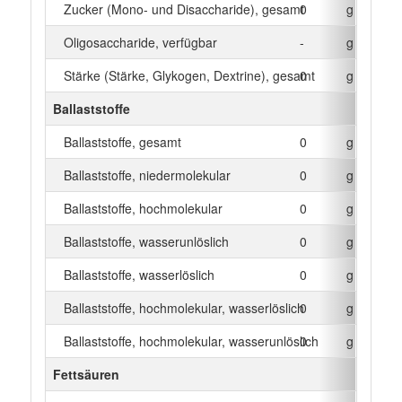
Zucker (Mono- und Disaccharide), gesamt
0
g
Oligosaccharide, verfügbar
-
g
Stärke (Stärke, Glykogen, Dextrine), gesamt
0
g
Ballaststoffe
Ballaststoffe, gesamt
0
g
Ballaststoffe, niedermolekular
0
g
Ballaststoffe, hochmolekular
0
g
Ballaststoffe, wasserunlöslich
0
g
Ballaststoffe, wasserlöslich
0
g
Ballaststoffe, hochmolekular, wasserlöslich
0
g
Ballaststoffe, hochmolekular, wasserunlöslich
0
g
Fettsäuren