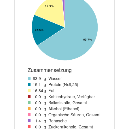
17.3%
15.5%
65.7%
Zusammensetzung
63
.9
g
Wasser
15
.1
g
Protein (Nx6,25)
16
.84
g
Fett
0
.0
g
Kohlenhydrate, Verfügbar
0
.0
g
Ballaststoffe, Gesamt
0
.0
g
Alkohol (Ethanol)
0
.0
g
Organische Säuren, Gesamt
1
.41
g
Rohasche
0
.0
g
Zuckeralkohole, Gesamt