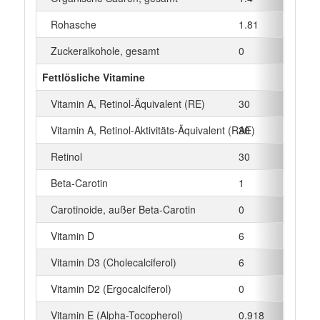
Rohasche
1.81
g
Zuckeralkohole, gesamt
0
g
Fettlösliche Vitamine
Vitamin A, Retinol-Äquivalent (RE)
30
µg
Vitamin A, Retinol-Aktivitäts-Äquivalent (RAE)
30
µg
Retinol
30
µg
Beta‑Carotin
1
µg
Carotinoide, außer Beta-Carotin
0
µg
Vitamin D
6
µg
Vitamin D3 (Cholecalciferol)
6
µg
Vitamin D2 (Ergocalciferol)
0
µg
Vitamin E (Alpha-Tocopherol)
0.918
mg