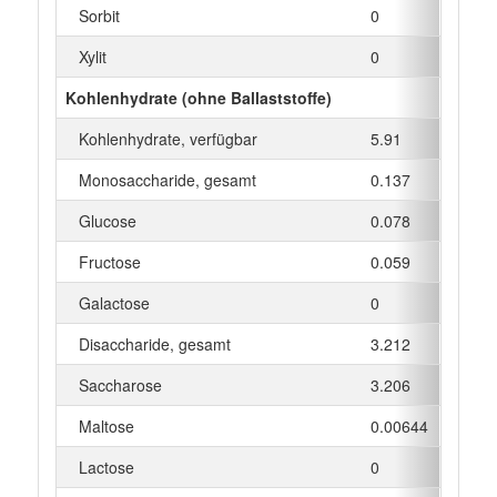
Sorbit
0
g
Xylit
0
g
Kohlenhydrate (ohne Ballaststoffe)
Kohlenhydrate, verfügbar
5.91
g
Monosaccharide, gesamt
0.137
g
Glucose
0.078
g
Fructose
0.059
g
Galactose
0
g
Disaccharide, gesamt
3.212
g
Saccharose
3.206
g
Maltose
0.00644
g
Lactose
0
g