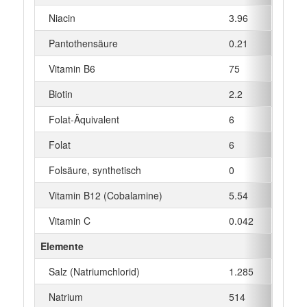
Niacin
3.96
mg
Pantothensäure
0.21
mg
Vitamin B6
75
µg
Biotin
2.2
µg
Folat-Äquivalent
6
µg
Folat
6
µg
Folsäure, synthetisch
0
µg
Vitamin B12 (Cobalamine)
5.54
µg
Vitamin C
0.042
mg
Elemente
Salz (Natriumchlorid)
1.285
g
Natrium
514
mg