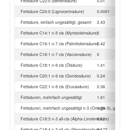
Fettsäure C22:0 (Behensäure)
0.01
g
Fettsäure C24:0 (Lignocerinsäure)
0.0001
g
Fettsäure, einfach ungesättigt, gesamt
2.43
g
Fettsäure C14:1 n-5 cis (Myristoleinsäure)
0
g
Fettsäure C16:1 n-7 cis (Palmitoleinsäure)
0.42
g
Fettsäure C18:1 n-7 cis (Vaccensäure)
0
g
Fettsäure C18:1 n-9 cis (Ölsäure)
1.41
g
Fettsäure C20:1 n-9 cis (Gondosäure)
0.24
g
Fettsäure C22:1 n-9 cis (Erucasäure)
0.36
g
Fettsäuren, mehrfach ungesättigt
1.61
g
Fettsäuren, mehrfach ungesättigt n-3 (Omega-3), gesamt
1.29
g
Fettsäure C18:3 n-3 all-cis (Alpha-Linolensäure)
0.12
g
Fettsäure C18:4 n-3 all-cis (Stearidonsäure)
0.172
g