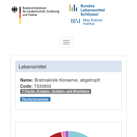
Toggle
navigation
Lebensmittel
Name:
Bratmakrele Konserve, abgetropft
Code:
T830802
T Fische, Krusten-, Schalen- und Weichtiere
Fischerzeugnisse