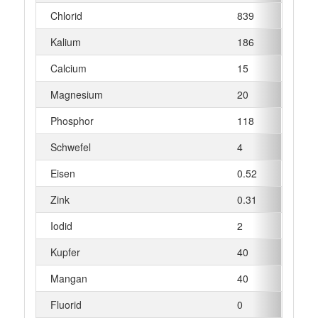
Chlorid
839
mg
Kalium
186
mg
Calcium
15
mg
Magnesium
20
mg
Phosphor
118
mg
Schwefel
4
mg
Eisen
0.52
mg
Zink
0.31
mg
Iodid
2
µg
Kupfer
40
µg
Mangan
40
µg
Fluorid
0
µg