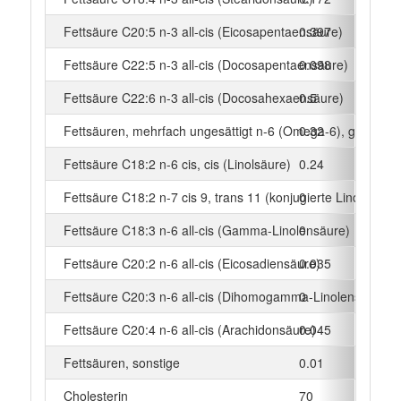
Fettsäure C20:5 n-3 all-cis (Eicosapentaensäure)
0.397
g
Fettsäure C22:5 n-3 all-cis (Docosapentaensäure)
0.098
g
Fettsäure C22:6 n-3 all-cis (Docosahexaensäure)
0.5
g
Fettsäuren, mehrfach ungesättigt n-6 (Omega-6), gesamt
0.32
g
Fettsäure C18:2 n-6 cis, cis (Linolsäure)
0.24
g
Fettsäure C18:2 n-7 cis 9, trans 11 (konjugierte Linolsäure)
0
g
Fettsäure C18:3 n-6 all-cis (Gamma-Linolensäure)
0
g
Fettsäure C20:2 n-6 all-cis (Eicosadiensäure)
0.035
g
Fettsäure C20:3 n-6 all-cis (Dihomogamma-Linolensäure)
0
g
Fettsäure C20:4 n-6 all-cis (Arachidonsäure)
0.045
g
Fettsäuren, sonstige
0.01
g
Cholesterin
70
mg