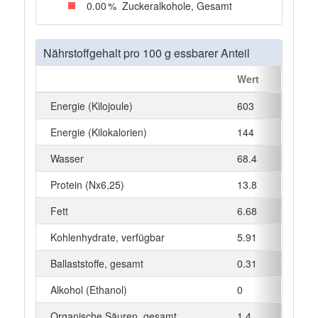
0
.00
%
Zuckeralkohole, Gesamt
Nährstoffgehalt pro 100 g essbarer Anteil
Wert
Einhei
Energie (Kilojoule)
603
kJ
Energie (Kilokalorien)
144
kcal
Wasser
68.4
g
Protein (Nx6,25)
13.8
g
Fett
6.68
g
Kohlenhydrate, verfügbar
5.91
g
Ballaststoffe, gesamt
0.31
g
Alkohol (Ethanol)
0
g
Organische Säuren, gesamt
1.4
g