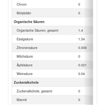
Chrom
0
µg
Molybdän
0
µg
Organische Säuren
Organische Säuren, gesamt
1.4
g
Essigsäure
1.34
g
Zitronensäure
0.006
g
Milchsäure
0
g
Äpfelsäure
0.021
g
Weinsäure
0.04
g
Zuckeralkohole
Zuckeralkohole, gesamt
0
g
Mannit
0
g