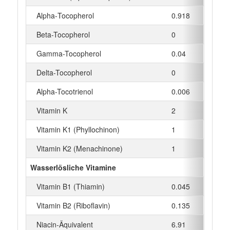
Alpha‑Tocopherol
0.918
mg
Beta-Tocopherol
0
mg
Gamma-Tocopherol
0.04
mg
Delta-Tocopherol
0
mg
Alpha-Tocotrienol
0.006
mg
Vitamin K
2
µg
Vitamin K1 (Phyllochinon)
1
µg
Vitamin K2 (Menachinone)
1
µg
Wasserlösliche Vitamine
Vitamin B1 (Thiamin)
0.045
mg
Vitamin B2 (Riboflavin)
0.135
mg
Niacin-Äquivalent
6.91
mg