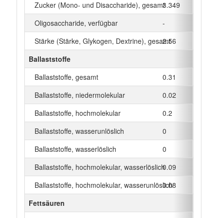
Zucker (Mono- und Disaccharide), gesamt
3.349
g
Oligosaccharide, verfügbar
-
g
Stärke (Stärke, Glykogen, Dextrine), gesamt
2.56
g
Ballaststoffe
Ballaststoffe, gesamt
0.31
g
Ballaststoffe, niedermolekular
0.02
g
Ballaststoffe, hochmolekular
0.2
g
Ballaststoffe, wasserunlöslich
0
g
Ballaststoffe, wasserlöslich
0
g
Ballaststoffe, hochmolekular, wasserlöslich
0.09
g
Ballaststoffe, hochmolekular, wasserunlöslich
0.08
g
Fettsäuren