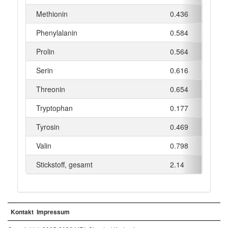
Methionin
0.436
g
Phenylalanin
0.584
g
Prolin
0.564
g
Serin
0.616
g
Threonin
0.654
g
Tryptophan
0.177
g
Tyrosin
0.469
g
Valin
0.798
g
Stickstoff, gesamt
2.14
g
Kontakt
Impressum