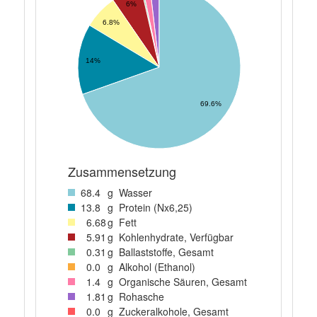
6%
6.8%
14%
69.6%
Zusammensetzung
68
.4
g
Wasser
13
.8
g
Protein (Nx6,25)
6
.68
g
Fett
5
.91
g
Kohlenhydrate, Verfügbar
0
.31
g
Ballaststoffe, Gesamt
0
.0
g
Alkohol (Ethanol)
1
.4
g
Organische Säuren, Gesamt
1
.81
g
Rohasche
0
.0
g
Zuckeralkohole, Gesamt