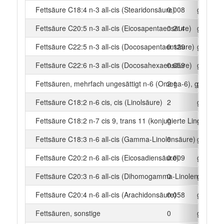
Fettsäure C18:4 n-3 all-cis (Stearidonsäure)
0.008
g
Fettsäure C20:5 n-3 all-cis (Eicosapentaensäure)
0.214
g
Fettsäure C22:5 n-3 all-cis (Docosapentaensäure)
0.129
g
Fettsäure C22:6 n-3 all-cis (Docosahexaensäure)
0.659
g
Fettsäuren, mehrfach ungesättigt n-6 (Omega-6), gesamt
2.1
g
Fettsäure C18:2 n-6 cis, cis (Linolsäure)
2
g
Fettsäure C18:2 n-7 cis 9, trans 11 (konjugierte Linolsäure)
0
g
Fettsäure C18:3 n-6 all-cis (Gamma-Linolensäure)
0
g
Fettsäure C20:2 n-6 all-cis (Eicosadiensäure)
0.009
g
Fettsäure C20:3 n-6 all-cis (Dihomogamma-Linolensäure)
0
g
Fettsäure C20:4 n-6 all-cis (Arachidonsäure)
0.058
g
Fettsäuren, sonstige
0
g