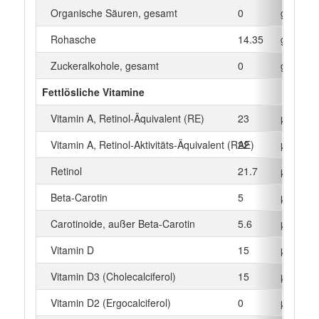
Organische Säuren, gesamt
0
g
Rohasche
14.35
g
Zuckeralkohole, gesamt
0
g
Fettlösliche Vitamine
Vitamin A, Retinol-Äquivalent (RE)
23
µg
Vitamin A, Retinol-Aktivitäts-Äquivalent (RAE)
22
µg
Retinol
21.7
µg
Beta‑Carotin
5
µg
Carotinoide, außer Beta-Carotin
5.6
µg
Vitamin D
15
µg
Vitamin D3 (Cholecalciferol)
15
µg
Vitamin D2 (Ergocalciferol)
0
µg