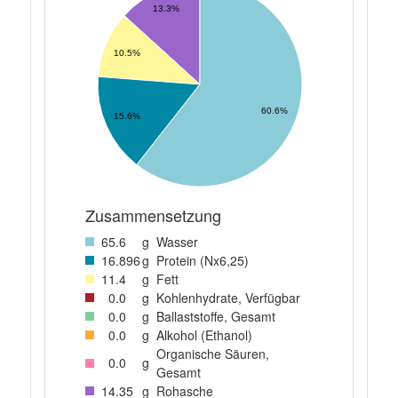
13.3%
10.5%
60.6%
15.6%
Zusammensetzung
65
.6
g
Wasser
16
.896
g
Protein (Nx6,25)
11
.4
g
Fett
0
.0
g
Kohlenhydrate, Verfügbar
0
.0
g
Ballaststoffe, Gesamt
0
.0
g
Alkohol (Ethanol)
Organische Säuren,
0
.0
g
Gesamt
14
.35
g
Rohasche