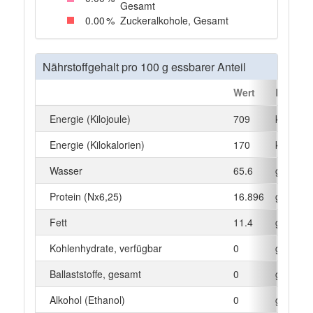
Gesamt
0
.00
%
Zuckeralkohole, Gesamt
Nährstoffgehalt pro 100 g essbarer Anteil
Wert
Einheit
Energie (Kilojoule)
709
kJ
Energie (Kilokalorien)
170
kcal
Wasser
65.6
g
Protein (Nx6,25)
16.896
g
Fett
11.4
g
Kohlenhydrate, verfügbar
0
g
Ballaststoffe, gesamt
0
g
Alkohol (Ethanol)
0
g