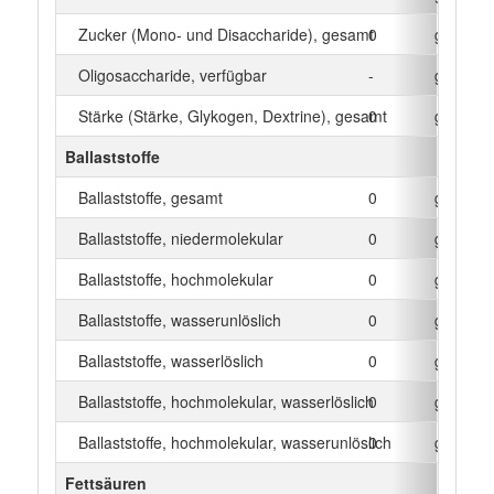
Zucker (Mono- und Disaccharide), gesamt
0
g
Oligosaccharide, verfügbar
-
g
Stärke (Stärke, Glykogen, Dextrine), gesamt
0
g
Ballaststoffe
Ballaststoffe, gesamt
0
g
Ballaststoffe, niedermolekular
0
g
Ballaststoffe, hochmolekular
0
g
Ballaststoffe, wasserunlöslich
0
g
Ballaststoffe, wasserlöslich
0
g
Ballaststoffe, hochmolekular, wasserlöslich
0
g
Ballaststoffe, hochmolekular, wasserunlöslich
0
g
Fettsäuren