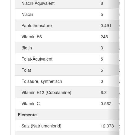
Niacin-Äquivalent
8
mg
Niacin
5
mg
Pantothensäure
0.491
mg
Vitamin B6
245
µg
Biotin
3
µg
Folat-Äquivalent
5
µg
Folat
5
µg
Folsäure, synthetisch
0
µg
Vitamin B12 (Cobalamine)
6.3
µg
Vitamin C
0.562
mg
Elemente
Salz (Natriumchlorid)
12.378
g