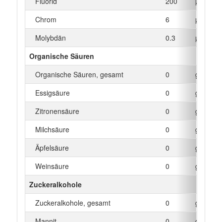
Fluorid
200
µg
Chrom
6
µg
Molybdän
0.3
µg
Organische Säuren
Organische Säuren, gesamt
0
g
Essigsäure
0
g
Zitronensäure
0
g
Milchsäure
0
g
Äpfelsäure
0
g
Weinsäure
0
g
Zuckeralkohole
Zuckeralkohole, gesamt
0
g
Mannit
0
g