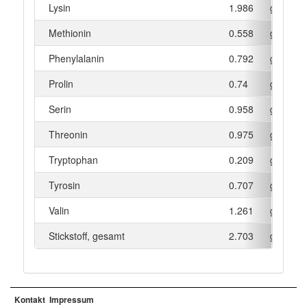
Lysin
1.986
g
Methionin
0.558
g
Phenylalanin
0.792
g
Prolin
0.74
g
Serin
0.958
g
Threonin
0.975
g
Tryptophan
0.209
g
Tyrosin
0.707
g
Valin
1.261
g
Stickstoff, gesamt
2.703
g
Kontakt
Impressum