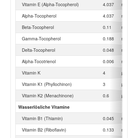
Vitamin E (Alpha-Tocopherol)
4.037
mg
Alpha‑Tocopherol
4.037
mg
Beta-Tocopherol
0.11
mg
Gamma-Tocopherol
0.188
mg
Delta-Tocopherol
0.048
mg
Alpha-Tocotrienol
0.006
mg
Vitamin K
4
µg
Vitamin K1 (Phyllochinon)
3
µg
Vitamin K2 (Menachinone)
0.6
µg
Wasserlösliche Vitamine
Vitamin B1 (Thiamin)
0.045
mg
Vitamin B2 (Riboflavin)
0.133
mg