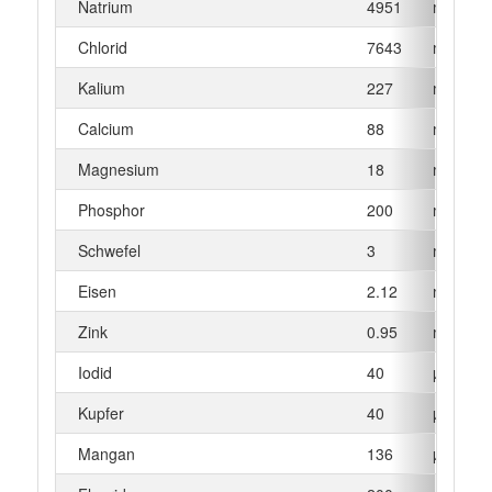
Natrium
4951
mg
Chlorid
7643
mg
Kalium
227
mg
Calcium
88
mg
Magnesium
18
mg
Phosphor
200
mg
Schwefel
3
mg
Eisen
2.12
mg
Zink
0.95
mg
Iodid
40
µg
Kupfer
40
µg
Mangan
136
µg