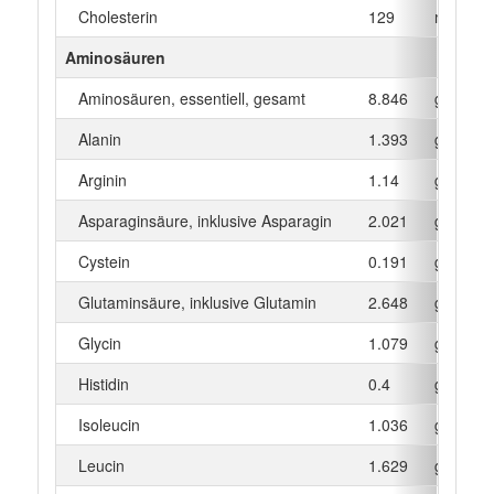
Cholesterin
129
mg
Aminosäuren
Aminosäuren, essentiell, gesamt
8.846
g
Alanin
1.393
g
Arginin
1.14
g
Asparaginsäure, inklusive Asparagin
2.021
g
Cystein
0.191
g
Glutaminsäure, inklusive Glutamin
2.648
g
Glycin
1.079
g
Histidin
0.4
g
Isoleucin
1.036
g
Leucin
1.629
g