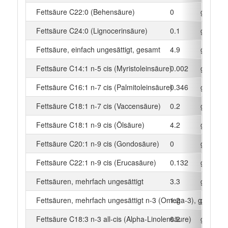
Fettsäure C22:0 (Behensäure)
0
g
Fettsäure C24:0 (Lignocerinsäure)
0.1
g
Fettsäure, einfach ungesättigt, gesamt
4.9
g
Fettsäure C14:1 n-5 cis (Myristoleinsäure)
0.002
g
Fettsäure C16:1 n-7 cis (Palmitoleinsäure)
0.346
g
Fettsäure C18:1 n-7 cis (Vaccensäure)
0.2
g
Fettsäure C18:1 n-9 cis (Ölsäure)
4.2
g
Fettsäure C20:1 n-9 cis (Gondosäure)
0
g
Fettsäure C22:1 n-9 cis (Erucasäure)
0.132
g
Fettsäuren, mehrfach ungesättigt
3.3
g
Fettsäuren, mehrfach ungesättigt n-3 (Omega-3), gesamt
1.2
g
Fettsäure C18:3 n-3 all-cis (Alpha-Linolensäure)
0.2
g