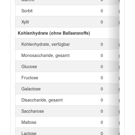
Sorbit
0
g
Xylit
0
g
Kohlenhydrate (ohne Ballaststoffe)
Kohlenhydrate, verfügbar
0
g
Monosaccharide, gesamt
0
g
Glucose
0
g
Fructose
0
g
Galactose
0
g
Disaccharide, gesamt
0
g
Saccharose
0
g
Maltose
0
g
Lactose
0
g